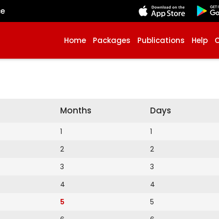
çe
Home
Packages
Publications
Help
Months
Days
1
1
2
2
3
3
4
4
5
5