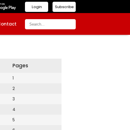
Login
Subscribe
Contact
Pages
1
2
3
4
5