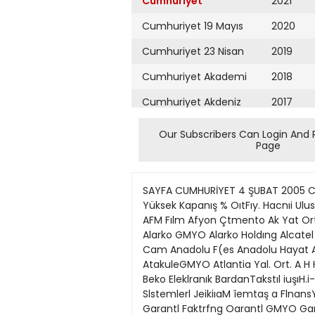
Cumhuriyet
2021
Cumhuriyet 19 Mayıs
2020
Cumhuriyet 23 Nisan
2019
Cumhuriyet Akademi
2018
Cumhuriyet Akdeniz
2017
Cumhuriyet Alışveriş
2016
Our Subscribers Can Login And 
Page
Cumhuriyet Almanya
2015
Cumhuriyet Anadolu
2014
SAYFA CUMHURİYET 4 ŞUBAT 2005 CUMA 12 EKONOMI BORSA 3$UBAT2005 Önceki En En Değışim Ağırlıklı Işlem Hlsse Adı Kapanış Düşuk Yüksek Kapanış % OıtFıy. Hacnıi Ulusal Pazar Acıbadem Saölık Adana Çimento (A) Adana ÇimGnto B Adana üımenlo (C) Adel Kaiemcllik AFM Fılm Afyon Çtmento Ak Yat Ort AW Tukstı. Akbank Akgansa Ahonorji AkınTekstil Aksa Aksıgorta Akbu b urjı Aksu Ipllk Alaıho Carner Alarko GMYO Alarko Holdıng Alcatel Toletaş AlfaMenkulDef). Alkim Kafiıl Alkım Kımya AllemallfYai.Ort. AltemotıfBank Altınyılaız Anadolu Cam Anadolu F(es Anadolu Hayat Anadulu \suüi Anadolu Sigorta Arat TesMiF Arçelık Arena Bılgısayar Arsan Tefetıl Aselsan Alfl Yat Ort AtakuleGMYO Atlantia Yal. Ort. A H H Yat Ort Avıva Sıg. A.Ş. Avrasya Yot Ort , Enerjı % Ambala] 3anvıt Balı Çlmunto Batısöke Çimento Beko Eleklranık BardanTakstıl iuşıH.i-, I ıJb.ji Val 3olu Çimento 3orova Yapı 3orusan Mannesmann Bonı Borusaıı Yat, Paz. Boach Fren Slstemlerl JeikiıaM îemtaş a FlnansYal Ort. Inansbank F-M M Plston -nrri Otnaan FrıgoPakOıda Galatasaray Sportll Garantı Bankası Garantl Faktrfng Oarantl GMYO Garantı Yat. Ort, Gedız Ipllk Gentaş Gcrsan Flnktrlk Oıma GlobalYatHoldlng fioidas Kııyumcullik Good-Veaı G ş Çimento USU Holdıng Gubre Fabrlk üuneş yıgorta Hazııedar Rnfrakter lektaş Huınyet Gıt. Idaş lll.l.UAMIn. IhlatGMYO Ihlas Holdıng Iktisal Fin Kır Indeks Bılgısayar IntaYat Ort. Intema Isıkh Aııln.ıi Iş Bankası IAI Iş BanKası IB] Iş Bankaaı C) Iş Bankası (Kur: IşFınanaalKir IG 5.00 2.82 u ıi; 2 76 9.20 575.00 1.61 680 8.35 7 10 2.90 16.20 6.25 80.10 500 12.10 .vı an 4600 510 ;, :ııı 158 4.S2 2.20 1.14 1.23 1.4! 4 90 27.25 4 011 11.90 3/0 6 88 8.70 16 İİO 173 1.140 735 m 4.48 1110 1.16 3.08 3.88 33 50 3.26 2.07 3.62 14(1 3 10 390 3000 3.46 2.07 1.52 II' 60 •132 21300 2.11 3.08 96 00 28,25 1.34 17,20 62 I (ll 6.20 •ı w 7.75 :)(« 4 16 800 5 60 112 1.10 1.76 3.B0 440 1t>1 I /O 2.25 1.34 2.02 3.68 92 0U 6.72 4.64 3.52 3.74 3.70 110 0.25 091 312 18/0 630 665 1.37 2.04 1.57 Iş Yal Ort fcıiıltaııKdık koeam Kaplamm KnntaHA) Kardsmır ü Kardemir (Dj Karsan ütomotıv KarsuTskstil Kdrtonsfln KwDan.PM.Tic. Hrlıiırfı Mdıllyn KenlGıda Kerevilaş. Gıda Klımasan Klıma Koç Holdlng KonlnıtGıda Komteks Knnya Çımfınto Kurdsa Sabaııcı Uuuoııt Ko;a Davetiyelerl Koza Uavetıyelerı (Yenıl KraalKıtı Kutahya Porselen üık Bilgiüayar LB Yag Logg Yazılııu LOksKadlfe M. Yılmaz Yat Ort. Mardln Çlmenlo Marmarfs ARınyunus Marmariü Martı Marshall Mazhar Zorlu Holdlng Mftdya Holdlng Mfinsa Mnnaıınnt Merkoüıda Melemteka Mıgros Mfpa MııllılAUı Norois Holding NeiHnıdmg Net Turizm Netaş Telekom Nuh ÇımBnto Nurol GMYO OkanTskslıl Olmuksa ütokar Oysa ÇiııiBiıto O: Fınans l-act PaıkElsklrıkMadencılık Parsan Penguen' Iı, i., Per
Cumhuriyet Ankara
2013
Cumhuriyet Büyük
2012
Taaruz
2011
Cumhuriyet
Cumartesi
2010
Cumhuriyet Çevre
2009