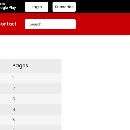
Login
Subscribe
Contact
Pages
1
2
3
4
5