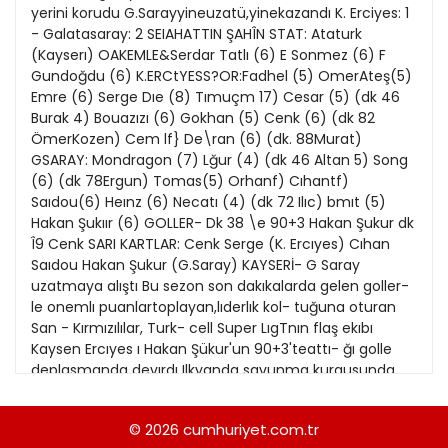
21
yerini korudu G.Sarayyineuzatü,yinekazandı K. Erciyes: 1
13
Kitap Eki
1989
- Galatasaray: 2 SEIAHATTIN ŞAHÎN STAT: Ataturk
22
14
(Kayserı) OAKEMLE&Serdar Tatlı (6) E Sonmez (6) F
Özel Ekler
1988
Gundoğdu (6) K.ERCtYESS?OR:Fadhel (5) OmerAteş(5)
23
15
Emre (6) Serge Dıe (8) Tımuçm 17) Cesar (5) (dk 46
Özel Okullar
1987
Burak 4) Bouazızı (6) Gokhan (5) Cenk (6) (dk 82
24
16
Sevgililer Günü
ÖmerKozen) Cem lf} De\ran (6) (dk. 88Murat)
1986
25
GSARAY: Mondragon (7) Lğur (4) (dk 46 Altan 5) Song
17
Siyaset Eki
1985
(6) (dk 78Ergun) Tomas(5) Orhanf) Cıhantf)
26
18
Saıdou(6) Heınz (6) Necatı (4) (dk 72 Ilıc) bmıt (5)
Sürdürülebilir yaşam
1984
Hakan Şukıır (6) GOLLER- Dk 38 \e 90+3 Hakan Şukur dk
27
19
Turizm Eki
Î9 Cenk SARI KARTLAR: Cenk Serge (K. Ercıyes) Cıhan
1983
28
Saıdou Hakan Şukur (G.Saray) KAYSERİ- G Saray
20
Yerel Yönetimler
1982
uzatmaya alıştı Bu sezon son dakıkalarda gelen goller-
29
le onemlı puanlartoplayan,lıderlık kol- tuğuna oturan
1981
San - Kırmızılılar, Turk- cell Super LıgTnın flaş ekıbı
30
Kaysen Ercıyes ı Hakan Şükur'un 90+3'teattı- ğı golle
1980
deplasmanda devırdı Ilkyanda savunma kurgusunda
31
onem- lı hatalar yapan San - Kırmızılılar orta sahada
1979
pas yanlışına duştu Gol nokta- lannda da etkısız kalan
© 2026
cumhuriyet.com.tr
1978
Cım - Bom, son vuruşlardabecennoksanlığıyaşadı Or-