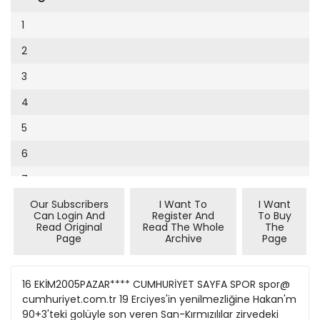
Cumhuriyet Sağlıklı Beslenme
2002
9
1
Cumhuriyet Sokak
2001
10
2
Cumhuriyet Spor
2000
11
3
Cumhuriyet Strateji
1999
12
4
Cumhuriyet Tarım
1998
13
5
Cumhuriyet Yılbaşı
1997
14
6
Çerçeve Eki
1996
15
7
Çocuk Kitap
1995
16
Our Subscribers
I Want To
I Want
8
Dergi Eki
1994
Can Login And
Register And
To Buy
17
Read Original
Read The Whole
The
9
Ekonomi Eki
Page
Archive
Page
1993
18
10
Eskişehir
1992
19
11
16 EKİM2005PAZAR**** CUMHURİYET SAYFA SPOR spor@
Evleniyoruz
1991
cumhuriyet.com.tr 19 Erciyes'in yenilmezliğine Hakan'm
20
12
Güney Dogu
90+3'teki golüyle son veren San-Kırmızılılar zirvedeki
1990