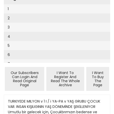
Cumhuriyet Sağlıklı Beslenme
2002
9
1
Cumhuriyet Sokak
2001
10
2
Cumhuriyet Spor
2000
11
3
Cumhuriyet Strateji
1999
12
4
Cumhuriyet Tarım
1998
13
5
Cumhuriyet Yılbaşı
1997
14
6
Çerçeve Eki
1996
15
7
Çocuk Kitap
1995
16
Our Subscribers
I Want To
I Want
8
Dergi Eki
1994
Can Login And
Register And
To Buy
17
Read Original
Read The Whole
The
9
Ekonomi Eki
Page
Archive
Page
1993
18
10
Eskişehir
1992
19
11
TURKIYEDE MILYON v 1 I / i YA-PA v YAŞ GRUBU ÇOCUK
Evleniyoruz
1991
VAR. INSAN KIŞILIGININ YAŞ DÖNEMİNDE ŞEKİLLENİYOR
20
12
Güney Dogu
Umutlu bir gelecek için, Çocukbrımızın bedense ve
1990