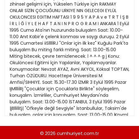
21
zihinsel gelişimi için, Yükselen Türkiye için RAKMAY
13
Kitap Eki
1989
ONLAR SİZİN ÇOCUĞUNU URKIYE NIN GELECEGI EYLÜL
22
14
OKULONCESI EGITIM HAFTASI 1 9 9 5 Y A P A v e T R T İ Ş B
Özel Ekler
1988
İ R L İ Ğ İ Y L E H A F T A N I N P R O G R A M I ANKARA 1 Eylül
23
15
1995 Cuma Ata'nın huzurunda buluşalım Saat: 10.00-
Özel Okullar
1987
11.00 Anıt Kabir'e çelenk konması ve saygı duruşu. 2 Eylül
24
16
Sevgililer Günü
1995 Cumartesi iiSllllİRJ "Onlar için ilk kez" Kuğulu Park'ta
1986
25
buluşalım Bu miting farklı miting. Saat: 13.00-15.00
17
Siyaset Eki
1985
Miting bitecek, çevre temizlenecek. l ^ ^ ^ g j Konu:
26
18
Okulöncesi Eğitimi İçin Yapılanlar, Yapılamayanlar.
Sürdürülebilir yaşam
1984
Konuşmacılar: Nevzat AYAZ, Avni AKYOL, Köksal TOPTAN,
27
Turizm Eki
Turhan ÖZÜDURU. Hacettepe Üniversitesi M
1983
28
Amfisi/SIHHIYE. Saat: 15.30-17.30 İZMİR 3 Eylül 1995 Pazar
Yerel Yönetimler
1982
IjMllliİRj "Çocuklar için Çocuklarla Birlikte" söyleşelim,
29
konuşalım. İzmirliler, Cumhuriyet Meydanı'nda
1981
buluşalım. Saat: 13.00-15.00 İSTANBUL 3 Eylül 1995 Pazar
30
|jBllilİIŞ| "Öfkeyle değil Sevgiyle" İstanbullular, Taksim'de
1980
buluşalım, onlar için konuşalım. Saat: 13.00-15.00 İKnyml
Konu: Okulöncesi Eğitimin Önemi Konuşmacılar: Doç.Dr.
1979
Rengin ZEMBAT, Psikolog Sema ULCAY, Uzman Özgör
© 2026
cumhuriyet.com.tr
1978
DEMİRAL, Turhan ÖZÜDURU. Saat: 15.30-17.30 İstanbul