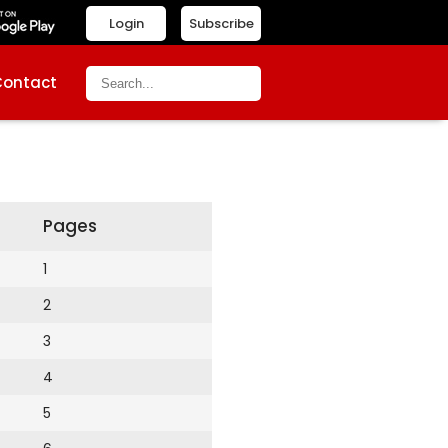
Login
Subscribe
Contact
Pages
1
2
3
4
5