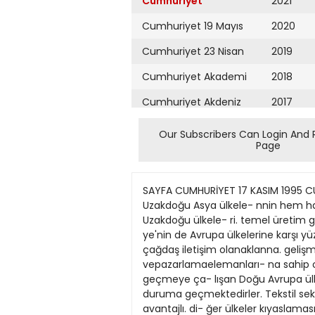
Cumhuriyet
2021
Cumhuriyet 19 Mayıs
2020
Cumhuriyet 23 Nisan
2019
Cumhuriyet Akademi
2018
Cumhuriyet Akdeniz
2017
Cumhuriyet Alışveriş
2016
Our Subscribers Can Login And 
Page
Cumhuriyet Almanya
2015
Cumhuriyet Anadolu
2014
SAYFA CUMHURİYET 17 KASIM 1995 CUMA 12 BHIYAZI Türkiye'ninrakibiUzakdoğu T ürkiye'nin Avrupa pazann- daki rakiplerinebakıldığın- da, Uzakdoğu Asya ülkele- nnin hem hammadde hem de enerji \e işgücü açısın- dan Türkiye'den daha ucuz olduğu görülmektedir. Uzakdoğu ülkele- ri. temel üretim girdileri açısından Tür- kıye"ye göre yüzde 15-30 arası maliyet avantajına sahiptır. Buna karşılık, Tiirkı- ye'nin de Avrupa ülkelerine karşı yüzde 4-20 oranında maliyet ve coğrafi yakın- lık gibi avantajlan \ ardır. Aynca seyahat kolaylığına, çağdaş iletişim olanaklanna. gelişmiş ve çok yönlü tekstil sanayiine, liberal para ve kambiyo rejimine. iyi eği- tilmişyönetici vepazarlamaelemanları- na sahip olması nedeniyle avantajlı ko- numdadır. Ancak soğuk savaşın bitmesi sonucu pazarekonomisine geçmeye ça- lışan Doğu Avrupa ülkeleri, coğrafi ya- kınhk ve işçi ücretlerinin ucuzluğu ba- kımından hızla Türkiye"den daha avan- tajlı duruma geçmektedirler. Tekstil sektöründeki saat başı işgücü maliyetleri karşılaştırmasında Türkiye, AB ülkeleri kıyaslamasında avantajlı. di- ğer ülkeler kıyaslamasında ise Hong Kong. Güney Kore. Tayvan ve Singapur haricinde dezavantajlı konumdadır. Tekstil sektöründe çalışan işçinin mali- yeti saat ücreti P.31 dolarla en yüksek olarak Italya'da ve 0.28 dolarla en düşük Endonezya'dadır. Türkiye'nin en önem- li rakibi Çın'de ise bir işçi saat başına 0.34 dolara mal olmaktadır. Türkiye'de bu değer. 1991 yılı içın 3.13 dolar/saat- tir. Hazır giyim sektöründe ise en yüksek saat ücreti Danimarka'da 100. Türkiye"de 2.31 dolardır. Türkiye'yi AB'nin Akde- niz ülkeleri Portekiz, Yunanistan ve ts- panya takip etmektedir. 1993 yılında Türkiye'de ışçi ücretlerinde büyü'k artış- lar yaşanırken. Çin ve Hindistan'da üc- retler binde 9 \e yüzde 8'lık genleme göstermiştir. Bu. Türkiye'nin gümrük birligi trenini kaçırması halinde Çin gi- bi rakipleri karşısında deza\antajlı ko- numda kalacağını göstermektedir. Teşvik ve korumacılık politikaları Başta AB ülkeleri olmak üzere geliş- miş sanayi ülkeleri kendi sanayileri ıçin dolaylı teş\ik\e korumacılık politikala- rı izlemektedirler. GATT'a (General Ag- reement on Trade and Tariffs) ragmen tüm ülkeler kendi sanayilerini koruyup diğer ülkelerin engellerini aşmaya çalış- maktadır. Uruguay Turu Anlaşması. bu tür önlemleri yasaklamaktaysa da çok çeşitli ve zor fark edilir türden olduğu için AB ülkeleri arasında bile tümüyle kaldınlamamaktadır. Aynca gelişmiş ül- keterin AR-GE alanına büyük kaynaklar ayırması sonucu. Türkiye gibi gelişmek- te olan ülkelerin uluslararası rekabet gü- cünü azaltabilecek yeni bir korumacılık anlayışı ortaya çıkmaktadır. Türkiye. gümrük 
Cumhuriyet Ankara
2013
Cumhuriyet Büyük
2012
Taaruz
2011
Cumhuriyet
Cumartesi
2010
Cumhuriyet Çevre
2009