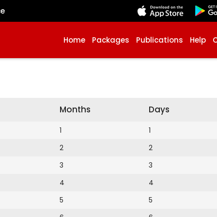
çe
Home
Packages
Publications
Help
Months
Days
1
1
2
2
3
3
4
4
5
5