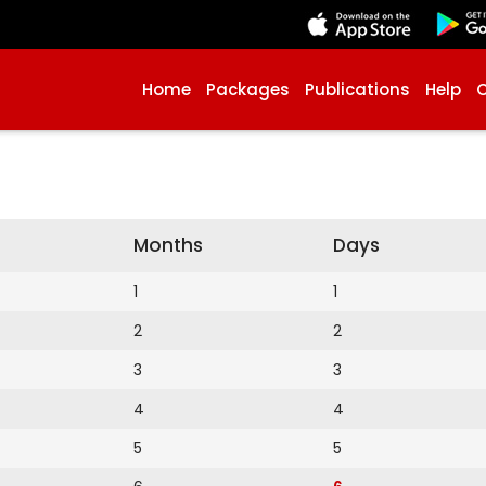
Home
Packages
Publications
Help
Months
Days
1
1
2
2
3
3
4
4
5
5