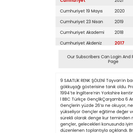
Cumhuriyet
2021
Cumhuriyet 19 Mayıs
2020
Cumhuriyet 23 Nisan
2019
Cumhuriyet Akademi
2018
Cumhuriyet Akdeniz
2017
Cumhuriyet Alışveriş
2016
Our Subscribers Can Login And 
Page
Cumhuriyet Almanya
2015
Cumhuriyet Anadolu
2014
9 SAATLİK RENK ŞÖLENİ Tayvan’ın başk
Cumhuriyet Ankara
2013
gökkuşağı gösterisine tanık oldu. Pr
1994’te İngiltere’nin Yorkshire ken
Cumhuriyet Büyük
2012
l BBC Türkçe GençlikÇarşamba 6 A
Taaruz
Gençlerin yüzde 26’sı ne okuyor, ne
2011
yükseliyor Gençler eğitime değer ver
Cumhuriyet
Cumartesi
sürekli olarak denge kur teminden 
2010
gençler, gelecekleri konusunda iyim
Cumhuriyet Çevre
2009
düzenlenen toplantıyla açıklandı. Br