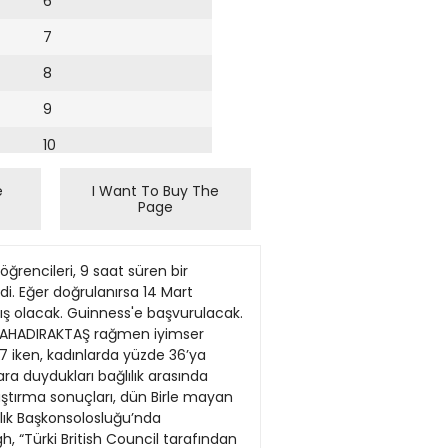
6
7
8
9
10
11
e
I Want To Buy The
Page
12
13
öğrencileri, 9 saat süren bir
14
di. Eğer doğrulanırsa 14 Mart
mış olacak. Guinness'e başvurulacak.
15
BAHADIRAKTAŞ rağmen iyimser
17 iken, kadınlarda yüzde 36’ya
16
ra duydukları bağlılık arasında
ştırma sonuçları, dün Birle mayan
17
llık Başkonsolosluğu’nda
18
, “Türki British Council tarafından