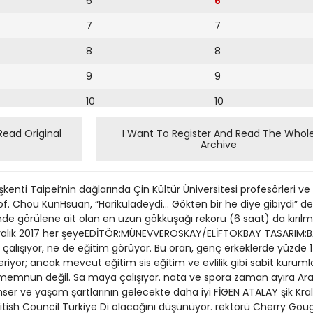
6
6
7
7
8
8
9
9
10
10
11
11
Read Original
I Want To Register And Read The Whol
Archive
12
12
13
enti Taipei’nin dağlarında Çin Kültür Üniversitesi profesörleri ve 
14
of. Chou KunHsuan, “Harikuladeydi... Gökten bir he diye gibiydi” de
tinde görülene ait olan en uzun gökkuşağı rekoru (6 saat) da kırıl
15
ralık 2017 her şeyeEDİTÖR:MÜNEVVEROSKAY/ELİFTOKBAY TASARIM:
 çalışıyor, ne de eğitim görüyor. Bu oran, genç erkeklerde yüzde 
16
iyor; ancak mevcut eğitim sis eğitim ve evlilik gibi sabit kurumla
memnun değil. Sa maya çalışıyor. nata ve spora zaman ayıra Ara
17
ser ve yaşam şartlarının gelecekte daha iyi FİGEN ATALAY şik Kra
18
itish Council Türkiye Di olacağını düşünüyor. rektörü Cherry Gough