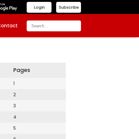
Login
Subscribe
Contact
Pages
1
2
3
4
5