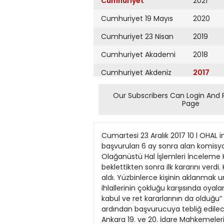
Cumhuriyet
2021
Cumhuriyet 19 Mayıs
2020
Cumhuriyet 23 Nisan
2019
Cumhuriyet Akademi
2018
Cumhuriyet Akdeniz
2017
Cumhuriyet Alışveriş
2016
Our Subscribers Can Login And 
Page
Cumhuriyet Almanya
2015
Cumhuriyet Anadolu
2014
Cumartesi 23 Aralık 2017 10 l OHAL inceleme Komisyonu 1 yıl sonunda İlk karar Kuruluşundan 4 ay sonra çalışmaya başlayan ve ilk başvuruları 6 ay sonra alan komisyon, 1 yılın sonunda ‘kabul ve ret’ kararlarını verdi 23Ocak 2017 tarihli OHAL KHK’si ile kurulan, Olağanüstü Hal İşlemleri İnceleme Komisyonu, OHAL uygulamalarından haksız yere etkilendiğini düşünen binlerce insanı yaklaşık 1 yıl beklettikten sonra ilk kararını verdi. Kurulduktan 4 ay sonra çalışmaya başlayan komisyon, ilk başvurularını da kurulduktan 6 ay sonra aldı. Yüzbinlerce kişinin aklanmak umuduyla beklediği komisyon ilk kararlarını dün verdi. Muhalefetten çalışmadığı, OHAL’deki hak ihlallerinin çokluğu karşısında oyalamak için kurulduğu itirazlarının artması üzerine yapılan açıklamada sadece “Alınan kararlar arasında kabul ve ret kararlarının da olduğu” belirtildi. Karar sayısı veya dosya içeriği ile ilgili bilgi verilmedi. Kararlar önce ihraç edilen kuruma, ardından başvurucuya tebliğ edilecek. Ret kararı alan başvurucunun, kararın kendisine tebliğ edildiği tarihten itibaren 60 gün içinde Ankara 19. ve 20. İdare Mahkemeleri’ne itiraz başvurusunda bulunması gerektiği belirtildi. Başvurusu kabul edilenlerin ise kamudaki eski statülerine ve unvanlarına uygun kadro ve po ‘Sadece ihbarlarla değil belgelerle’ Komisyonun ilk kararlarını cuma namazı çıkışında değerlendiren Başbakan Binali Yıldırım, “Bundan sonra ellerindeki dosyaları gündemlerine göre ele almaya devam edecekler. Çok güçlü bir ekibi var, çok kapsamlı çalışma yapıyorlar. Sadece duyumlarla kanaatlerle ihbarlarla değil, aynı zamanda belgelerle bilgilerle mahkemelerin de esas aldığı kıstaslar çerçevesinde titiz bir çalışma yürütüyorlar. Bu ne getirecek? Eğer itirazı reddedilenler varsa bunlara yargı yolu açılıyor” dedi. zisyonlara 15 gün içinde atanabileceği ifade edildi. Açıklamada, “Komisyona yapılan başvuru sayısı 103 bin 276’dır. Kurumlardan intikal eden personel dosyaları, mahkeme dosyaları ve eski başvurularla birlikte toplam 212 bin 554 evrakın tasnif, kayıt ve arşivleme işlemi tamamlanmıştır” dendi. l ANKARA / Cumhuriyet petek: Bütün belgeler iletildi TBMM Darbe Araştırma Komisyonu Başkanı Reşat Petek, muhalefete komisyona gelen bütün belgelerin elektronik ortamda verildiğini belirterek, “Fiziki ortamda gelen ve eposta ekinde gönderilemeyecek büyüklükte cevabi yazıların büromuzdan alınabileceği epostayla üyelere bildirilmiştir” diye konuştu. CHP;, Darbe Komisyonu’na gelen 16 belgenin kendilerine verilmediğini tespit edildiğini belirlerken; komisyon başkanı Reşat Petek, komisyona gelen bütün belgelerin muhalefete iletildiğini ifade etti. Petek TBMM’de yaptığı basın açıklamasında, komisyona gelen cevap yazılarının bütün komisyon üyelerinin elektronik po
Cumhuriyet Ankara
2013
Cumhuriyet Büyük
2012
Taaruz
2011
Cumhuriyet
Cumartesi
2010
Cumhuriyet Çevre
2009