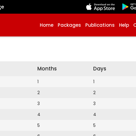
çe
Home
Packages
Publications
Help
Months
Days
1
1
2
2
3
3
4
4
5
5