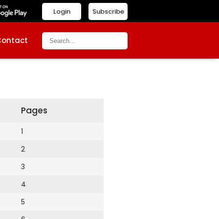
Login
Subscribe
Contact
Pages
1
2
3
4
5