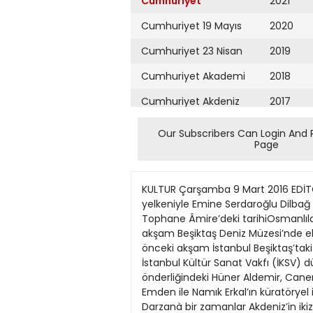
Cumhuriyet
2021
Cumhuriyet 19 Mayıs
2020
Cumhuriyet 23 Nisan
2019
Cumhuriyet Akademi
2018
Cumhuriyet Akdeniz
2017
Cumhuriyet Alışveriş
2016
Our Subscribers Can Login And 
Page
Cumhuriyet Almanya
2015
Cumhuriyet Anadolu
2014
KULTUR Çarşamba 9 Mart 2016 EDİTÖR: EVRİM ALTUĞ TASARIM: MÜGE KAYGUSUZ kultur@cumhuriyet.com.tr 19 ‘Baştarda’ maketi. İKSV yelkeniyle Emine Serdaroğlu Dilbağ Tokay Osmanlı seferleri Çağdaş müziğimizin Venedik Bienali 15. Uluslararası Mimarlık Sergisi ve Tophane Âmire’deki tarihiOsmanlılar ve Avrupalılar sergisi, tarihten geleceğe öneriler getiriyor Darzanâ projesinin tanıtımı önceki akşam Beşiktaş Deniz Müzesi’nde ekibin ve küratörlerin katılımıyla yapıldı. Venedik Bienali 15. Uluslararası Mimarlık Sergisi’nin tanıtımı, önceki akşam İstanbul Beşiktaş’taki Deniz Müzesi’nde yapıldı. 28 Mayıs’ta açılıp, 27 Kasım’a dek yer alacak etkinliğin koordinasyonunu İstanbul Kültür Sanat Vakfı (İKSV) düzenliyor. Bu kapsamda, küratörler Feride Çiçekoğlu, Mehmet Kütükçüoğlu ve Ertuğ Uçar önderliğindeki Hüner Aldemir, Caner Bilgin, Hande Ciğerli, Gökçen Erkılıç, Nazlı Tümerdem ve Yiğit Yalgın’dan oluşan proje ekibi, Cemal Emden ile Namık Erkal’ın küratöryel işbirliğiyle, Darzanà başlıklı projeyi sundu. Çiçekoğlu’nun ekibiyle verdiği ayrıntılı bilgi uyarınca, Darzanà bir zamanlar Akdeniz’in ikiz limanları olan tersane kentleri Venedik ve İstanbul arasında bir köprü kurmak ve iki kentin ortak kültürel mirasını vurgulayarak bunun dil ve mimarideki izlerini gelecek hayallerine yansıtmak için biçimleniyor. Bu kavram Türkçede ‘tersane’ ve İtalyancada aynı anlama gelen ‘arsenale’ sözcükleriyle ortak kökenden geliyor. Darzanà: İki Tersane, Bir Vasıta Ertuğ Uçar ile Prof. Çiçekoğlu’nun aktardıklarına bakılırsa, Darzanà, Lingua Franca’ya da atıfta bulunuyor. Lingua Franca, 11. yüzyıl ile 19. yüzyıl arasında Akdeniz coğrafyasında denizciler, seyyahlar, tüccarlar, kısacası aynı di li konuşmadıkları halde anlaşması gereken insanlar arasında kullanılan, melez bir dil. Ortak mekânlar: ‘Volti’ler Bugün farklı kimlik ve ölçeklere sahip Venedik ve İstanbul’un, geçmişte benzer üretimler yapan tersanelerinin ortak nüvesi, tekne inşaatının yapıldığı ve sonrasında teknelerin suya bırakıldığı, denize dik konumlanmış, boyutları tekne boyutlarıyla ilişkili, Türkçede “göz”, İtalyancada “volti” denen mekânlar. Darzanà projesi için de Haliç kıyılarındaki tersane yapılarının içinde, terk edilmiş bir gözde, atık malzemelerden son bir tekne, bir ‘baştarda’ inşa edilecek. Bu ‘hayalperest’, yüzmeyecek, küreksiz tekne, Sale d’Armi binasındaki Türkiye Pavyonu’nun yer aldığı göze taşınacak ve orada bir umutla tekrar kurulacak. Kökeni Latin dillerinde bastardo sözcüğünden gelen baştarda, hem kürekli hem yelkenli bir kadırga türü. Akdeniz’e özgü melezliği simgeleyen bu kavram, Darzanà projesinin de vasıtası. Baştarda, bugün biri bir megakentte (İstanbul) çürümeye terk edilen, diğeri b
Cumhuriyet Ankara
2013
Cumhuriyet Büyük
2012
Taaruz
2011
Cumhuriyet
Cumartesi
2010
Cumhuriyet Çevre
2009