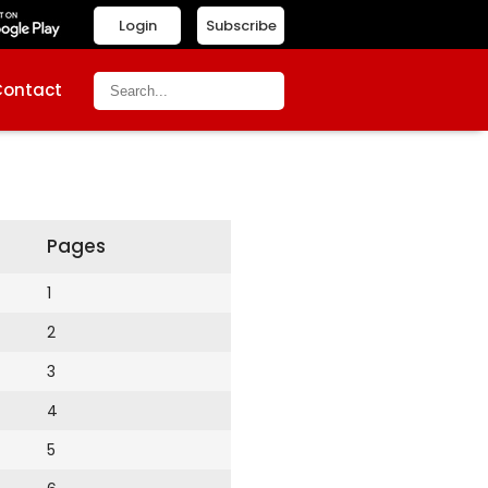
Login
Subscribe
Contact
Pages
1
2
3
4
5