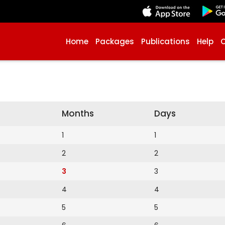
Home
Packages
Publications
Help
Months
Days
1
1
2
2
3
3
4
4
5
5