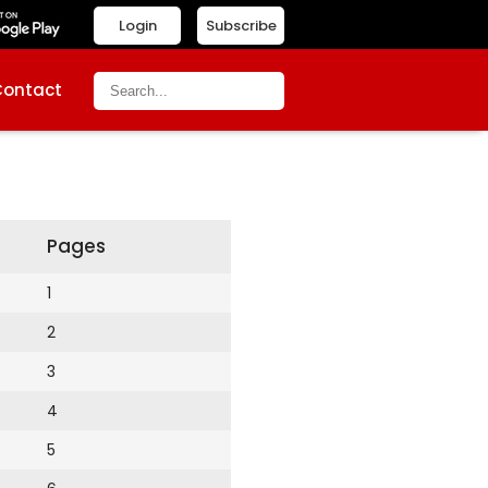
Login
Subscribe
Contact
Pages
1
2
3
4
5