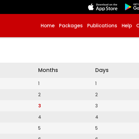
Home
Packages
Publications
Help
Months
Days
1
1
2
2
3
3
4
4
5
5