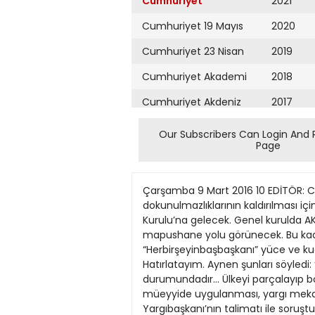
Cumhuriyet
2021
Cumhuriyet 19 Mayıs
2020
Cumhuriyet 23 Nisan
2019
Cumhuriyet Akademi
2018
Cumhuriyet Akdeniz
2017
Cumhuriyet Alışveriş
2016
Our Subscribers Can Login And 
Page
Cumhuriyet Almanya
2015
Cumhuriyet Anadolu
2014
Çarşamba 9 Mart 2016 10 EDİTÖR: CAN DOKER haber Hilafet ve demokratik özerklik HDP eşbaşkanlarının ve bazı milletvekillerinin dokunulmazlıklarının kaldırılması için düğmeye basıldı. Fezlekeler Meclis Başkanlığı’na geldi. Oradan komisyona, oradan da Meclis Genel Kurulu’na gelecek. Genel kurulda AKP ve MHP milletvekillerinin oyları ile kabul edilecek ve HDP eşbaşkanlarına yargı yolu, oradan da mapushane yolu görünecek. Bu kadar kesin mi? Elbette. Cumhurbaşkanı, Yargıbaşkanı, Anayasabaşkanı, Saraybaşkanı yani kısaca “Herbirşeyinbaşbaşkanı” yüce ve kudretli Recep Tayyip Erdoğan iki ay önce, ocak ayının hemen başında ilan etti, unuttunuz mu? Hatırlatayım. Aynen şunları söyledi: “... İki eşbaşkanın yaptığı açıklamalar kesinlikle anayasa suçudur... Bunlar bedelini ödemek durumundadır... Ülkeyi parçalayıp bölmeye yönelik mesajları kabul etmemiz mümkün değil. Bunlara karşı gerekli cevabın verilmesi, müeyyide uygulanması, yargı mekanizmasının devreye girmesi suretiyle atılması gereken adımlar var...” Bu kadar açık ve net. Peki, Yargıbaşkanı’nın talimatı ile soruşturma başlatan savcılar HDP eşbaşkanlarını neyle suçluyorlar? O da kesin ve kısa: Demokratik özerklikle ilgili yaptıkları konuşmalarla terör örgütünün propagandasını yapmakla... Hımmmm... Demek bu ülkede demokratik özerkliğin geçerli olduğu yeni bir devlet yapısı öngörmek suç. Hem de milletvekili isen dokunulmazlığının kaldırılmasını gerektirecek kadar ciddi bir suç. Çünkü büyük hukuk bilgini Tayyip Erdoğan yukarıda alıntıladığım sözlerinde ne diyor: “Kesinlikle anayasa suçudur”. Yani sakın ola ki özyönetim istemeyin, demokratik özerkliği savunmayın. Fena halde yanarsınız... Buna karşılık Türkiye’nin yeniden hilafet rejimine dönmesini isteyebilir, bu amaçla kitlesel toplantılar düzenleyebilir, orada açık açık hilafet rejiminin propagandasını yapabilir, hilafet devleti için mücadele edeceğinizi ilan edebilirsiniz. Hiç korkmayın. Başınıza hiçbir şey gelmez. Nitekim 3 Mart’ta, Hilafet’in kaldırılışının 92’nci yıldönümünde, İstanbul’da Uluslararası Hilafet Sempozyumu düzenlendi. Toplantıyı düzenleyen Hizbut Tahrir örgütüydü ve Hizbut Tahrir Türkiye Vilayeti Medya Ofisi (Ne demekse artık) Başkanı Mahmut Kar, “Bu sempozyumun İkinci Raşidi Hilafet Devleti’nin kurulmasına ve hayırlara vesile olmasını Rabbimden temenni ediyorum” buyurdu. Hizbut Tahrir bununla da kalmadı, iki gün sonra bu defa Ankara’da bir “konferans” topladı. Hem de Atatürk Spor Salonu’nda. Mahmut Kar orada da konuştu. Ne mi dedi? Buyrun: “Ankara’nın bir cumhuriyet şehri olmadığını, aksine İslamla yoğrulmuş özbeöz bir Anadolu şehri olduğunu, cümle âleme gösteriyoruz. Bizler, burada dimdik ayaktayız. İslamın sancağını yeniden kaldırıyoruz, adım adım hilafete doğru yürüyoruz... Hilafet, egemenliği kayıtsız ve şartsız şeriata veren, otoriteyi
Cumhuriyet Ankara
2013
Cumhuriyet Büyük
2012
Taaruz
2011
Cumhuriyet
Cumartesi
2010
Cumhuriyet Çevre
2009