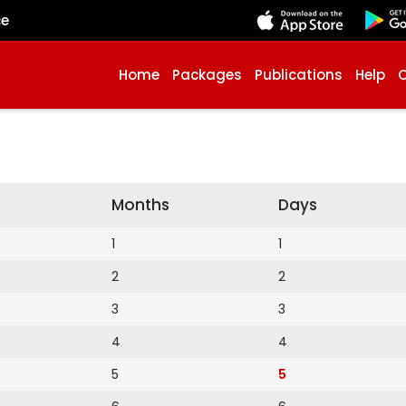
çe
Home
Packages
Publications
Help
Months
Days
1
1
2
2
3
3
4
4
5
5