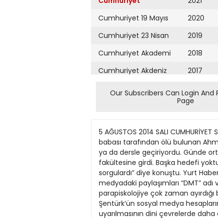
Cumhuriyet
2021
Cumhuriyet 19 Mayıs
2020
Cumhuriyet 23 Nisan
2019
Cumhuriyet Akademi
2018
Cumhuriyet Akdeniz
2017
Cumhuriyet Alışveriş
2016
Our Subscribers Can Login And 
Page
Cumhuriyet Almanya
2015
Cumhuriyet Anadolu
2014
5 AĞUSTOS 2014 SALI CUMHURİYET SAYFA HABERLER 3 sosyal medyadaki paylaşımları kafalarda soru işareti yarattı Annesiyle birlikte babası tarafından ölü bulunan Ahmet Şentürk’ün Ahmet Bedrettin Şentürk Ölüm deneyi mi? tini genelde odasında bilgisayar başında ya da dersle geçiriyordu. Günde ortalama 3 saat uyuyan birisiydi. Kimyaya çok ilgisi vardı ve seviyordu, farmakolog olmak için tıp fakültesine girdi. Başka hedefi yoktu. Hep ‘Sisteme karşı gelmemiz lazım’ derdi, bu yüzden herkesin yaptığını söylediği şeyleri, önyargıları sorgulardı” diye konuştu. Yurt Haberleri Servisi Kırklareli’nin Lüleburgaz ‘da annesiyle birlikte babası tarafından ölü bulunan p’ün sosyal medyadaki paylaşımları “DMT” adı verilen molekülle ilgili. Jandarma Ahmet Bedrettin Şentürk’ün son zamanlarda metafizik ve parapiskolojiye çok zaman ayırdığı bilgisine ulaştı. İstanbul Cerrahpaşa Tıp Fakültesi’ne geçen günlerde kayıt yaptıran 19 yaşındaki Şentürk’ün sosyal medya hesaplarındaki incelemedeyse “DMT” adı verilen moleküle dair paylaşımlarda bulunduğu belirlendi. DMT uyarılmasının dini çevrelerde daha çok “Tanrı ile konuşma ve ölümden sonrasını görmek için Kuran okunurken” kullanıldığı iddia edilirken olay yerinde Kuran bulunması jandarmanın bu kuşkularını güçlendirdi. Şentürk’ün yakın arkadaşlarından Ali Yasir Yılmaz, “Ailesi gibi dinine bağlıydı. Başarılı bir öğrenci olduğunu herkes biliyor. İntihar edeceğini düşüneceğim son kişi. Bana göre intihar etmedi. Annesini çok seviyordu. Çok arkadaşı olmadığı için vak DMT: Tanrı ile konuşturan molekül SİBEL BAHÇETEPE Tecavüzü kaydettiler ADANA (Cumhuriyet) Merkez Yüreğir ilçesi Koza Mahallesi’nde geçen hafta 15 yaşındaki kız çocuğu A.D. evine dönerken motosiklet kullanan 24 yaşındaki Mahmut D. ile aynı yaştaki Celil K. yolunu kesti. İki kişi, silah zoruyla motosiklete bindirdikleri A.D’yi bir narenciye bahçesine götürdü. İki şüpheli, telefonla 17 yaşındaki O.T’yi de çağırdı ve üçü birlikte A.D’ye tecavüz etti. Zanlılardan biri de tecavüzü cep telefonuyla kaydetti. Mahmut D, yarı baygın haldeki kızın cep telefonu hattına 100 lira yükledi ve olay yerinden kaçtı. A.D. eve gidip durumu yakınlarına anlatınca kızın ailesi şikâyetçi oldu. Mahmut D, Celil K. ile O.T. yakalandı. Suçlamayı kabul etmeyen zanlılardan birinin cep telefonunda ise tecavüz sırasında çekilmiş görüntüler ele geçirildi. Adliyeye sevk edilen 3 zanlı tutuklandı. Baba tutuklandı Lüleburgaz’da özel bir hastanenin başhekimi Ensar Şentürk cumartesi günü villasına geldiğinde oğlu Ahmet Bedrettin Şentürk ile karısı Şükran Şentürk’ü salonda yan yana kanlar içinde yatarken bulmuştu. Baba Şentürk, komşularından yardım istedi. Yapılan incelemede Şükran Şentürk’ün karnına ve kalbine aldığı iki kurşunla, oğlu Ahmet Bedre
Cumhuriyet Ankara
2013
Cumhuriyet Büyük
2012
Taaruz
2011
Cumhuriyet
Cumartesi
2010
Cumhuriyet Çevre
2009