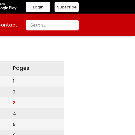
Login
Subscribe
Contact
Pages
1
2
3
4
5