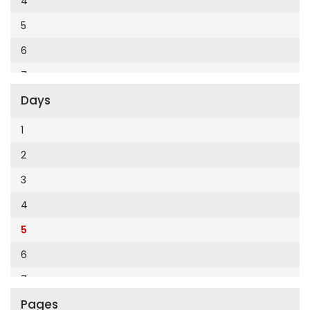
4
Cumhuriyet Enerji
2014
5
Cumhuriyet Festival
2013
6
Cumhuriyet Gezi
2012
7
Cumhuriyet Gurme
2011
Days
8
Cumhuriyet Haftasonu
2010
9
1
Cumhuriyet İzmir
2009
10
2
Cumhuriyet Le Monde Diplomatique
2008
11
3
Cumhuriyet Marmara
2007
12
4
Cumhuriyet Okulöncesi alışveriş
2006
5
Cumhuriyet Oto
2005
6
Cumhuriyet Özel Ekler
2004
7
Cumhuriyet Pazar
2003
Pages
8