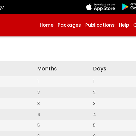
çe
Home
Packages
Publications
Help
Months
Days
1
1
2
2
3
3
4
4
5
5