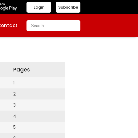
Login
Subscribe
Contact
Pages
1
2
3
4
5