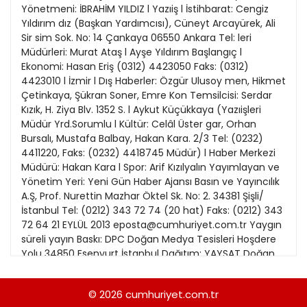
21
Yönetmeni: İBRAHİM YILDIZ l Yazıiş l İstihbarat: Cengiz
13
Kitap Eki
1989
Yıldırım dız (Başkan Yardımcısı), Cüneyt Arcayürek, Ali
22
14
Sir sim Sok. No: 14 Çankaya 06550 Ankara Tel: leri
Özel Ekler
1988
Müdürleri: Murat Ataş l Ayşe Yıldırım Başlangıç l
23
15
Ekonomi: Hasan Eriş (0312) 4423050 Faks: (0312)
Özel Okullar
1987
4423010 l İzmir l Dış Haberler: Özgür Ulusoy men, Hikmet
24
16
Sevgililer Günü
Çetinkaya, Şükran Soner, Emre Kon Temsilcisi: Serdar
1986
25
Kızık, H. Ziya Blv. 1352 S. l Aykut Küçükkaya (Yazıişleri
17
Siyaset Eki
1985
Müdür Yrd.Sorumlu l Kültür: Celâl Üster gar, Orhan
26
18
Bursalı, Mustafa Balbay, Hakan Kara. 2/3 Tel: (0232)
Sürdürülebilir yaşam
1984
4411220, Faks: (0232) 4418745 Müdür) l Haber Merkezi
27
19
Turizm Eki
Müdürü: Hakan Kara l Spor: Arif Kızılyalın Yayımlayan ve
1983
28
Yönetim Yeri: Yeni Gün Haber Ajansı Basın ve Yayıncılık
20
Yerel Yönetimler
1982
A.Ş, Prof. Nurettin Mazhar Öktel Sk. No: 2. 34381 Şişli/
29
İstanbul Tel: (0212) 343 72 74 (20 hat) Faks: (0212) 343
1981
72 64 21 EYLÜL 2013 eposta@cumhuriyet.com.tr Yaygın
30
süreli yayın Baskı: DPC Doğan Medya Tesisleri Hoşdere
1980
Yolu 34850 Esenyurt İstanbul Dağıtım: YAYSAT Doğan
Medya Tesisleri Hoşdere 34850 Esenyurt İstanbul l Mali
1979
İşler: Bülent Yener l Satış: Tunca Çinkaya l Cumhuriyet
© 2026
cumhuriyet.com.tr
1978
Reklam: Genel Müdür: Özlem Ayden lGenel Müdür