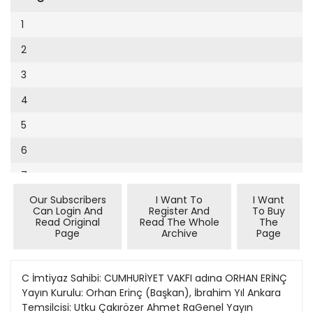
Cumhuriyet Sağlıklı Beslenme
2002
9
1
Cumhuriyet Sokak
2001
10
2
Cumhuriyet Spor
2000
11
3
Cumhuriyet Strateji
1999
12
4
Cumhuriyet Tarım
1998
13
5
Cumhuriyet Yılbaşı
1997
14
6
Çerçeve Eki
1996
15
7
Çocuk Kitap
1995
16
Our Subscribers
I Want To
I Want
8
Dergi Eki
1994
Can Login And
Register And
To Buy
17
Read Original
Read The Whole
The
9
Ekonomi Eki
Page
Archive
Page
1993
18
10
Eskişehir
1992
19
11
C İmtiyaz Sahibi: CUMHURİYET VAKFI adına ORHAN ERİNÇ
Evleniyoruz
1991
Yayın Kurulu: Orhan Erinç (Başkan), İbrahim Yıl Ankara
20
12
Güney Dogu
Temsilcisi: Utku Çakırözer Ahmet RaGenel Yayın
1990