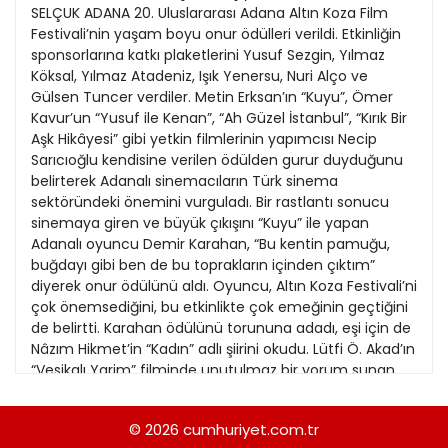
21
SELÇUK ADANA 20. Uluslararası Adana Altın Koza Film
13
Kitap Eki
1989
Festivali’nin yaşam boyu onur ödülleri verildi. Etkinliğin
22
14
sponsorlarına katkı plaketlerini Yusuf Sezgin, Yılmaz
Özel Ekler
1988
Köksal, Yılmaz Atadeniz, Işık Yenersu, Nuri Alço ve
23
15
Gülsen Tuncer verdiler. Metin Erksan’ın “Kuyu”, Ömer
Özel Okullar
1987
Kavur’un “Yusuf ile Kenan”, “Ah Güzel İstanbul”, “Kırık Bir
24
16
Sevgililer Günü
Aşk Hikâyesi” gibi yetkin filmlerinin yapımcısı Necip
1986
25
Sarıcıoğlu kendisine verilen ödülden gurur duyduğunu
17
Siyaset Eki
1985
belirterek Adanalı sinemacıların Türk sinema
26
18
sektöründeki önemini vurguladı. Bir rastlantı sonucu
Sürdürülebilir yaşam
1984
sinemaya giren ve büyük çıkışını “Kuyu” ile yapan
27
19
Turizm Eki
Adanalı oyuncu Demir Karahan, “Bu kentin pamuğu,
1983
28
buğdayı gibi ben de bu toprakların içinden çıktım”
20
Yerel Yönetimler
1982
diyerek onur ödülünü aldı. Oyuncu, Altın Koza Festivali’ni
29
çok önemsediğini, bu etkinlikte çok emeğinin geçtiğini
1981
de belirtti. Karahan ödülünü torununa adadı, eşi için de
30
Nâzım Hikmet’in “Kadın” adlı şiirini okudu. Lütfi Ö. Akad’ın
1980
“Vesikalı Yarim” filminde unutulmaz bir yorum sunan
Yeşilçam’ın jönlerinden İzzet Günay film festivallerinin
1979
çok önemli olduğunu belirterek uzun ömürlü olmalarını
© 2026
cumhuriyet.com.tr
1978
diledi. Günay kendisini ve meslektaşlarını günümüze