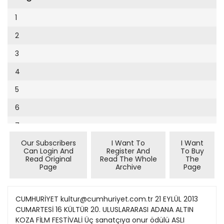
Cumhuriyet Sağlıklı Beslenme
2002
9
1
Cumhuriyet Sokak
2001
10
2
Cumhuriyet Spor
2000
11
3
Cumhuriyet Strateji
1999
12
4
Cumhuriyet Tarım
1998
13
5
Cumhuriyet Yılbaşı
1997
14
6
Çerçeve Eki
1996
15
7
Çocuk Kitap
1995
16
Our Subscribers
I Want To
I Want
8
Dergi Eki
1994
Can Login And
Register And
To Buy
17
Read Original
Read The Whole
The
9
Ekonomi Eki
Page
Archive
Page
1993
18
10
Eskişehir
1992
19
11
CUMHURİYET kultur@cumhuriyet.com.tr 21 EYLÜL 2013
Evleniyoruz
1991
CUMARTESİ 16 KÜLTÜR 20. ULUSLARARASI ADANA ALTIN
20
12
Güney Dogu
KOZA FİLM FESTİVALİ Üç sanatçıya onur ödülü ASLI
1990