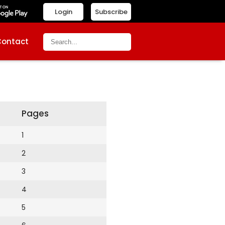
Login
Subscribe
Contact
Pages
1
2
3
4
5