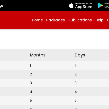
çe
Home
Packages
Publications
Help
Months
Days
1
1
2
2
3
3
4
4
5
5