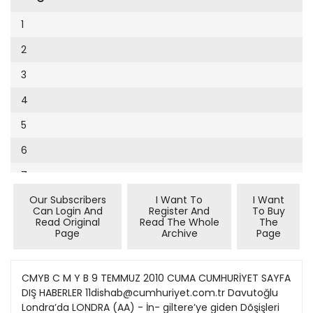
Cumhuriyet Sağlıklı Beslenme
2002
9
1
Cumhuriyet Sokak
2001
10
2
Cumhuriyet Spor
2000
11
3
Cumhuriyet Strateji
1999
12
4
Cumhuriyet Tarım
1998
13
5
Cumhuriyet Yılbaşı
1997
14
6
Çerçeve Eki
1996
15
7
Çocuk Kitap
1995
16
Our Subscribers
I Want To
I Want
8
Dergi Eki
1994
Can Login And
Register And
To Buy
17
Read Original
Read The Whole
The
9
Ekonomi Eki
Page
Archive
Page
1993
18
10
Eskişehir
1992
19
11
CMYB C M Y B 9 TEMMUZ 2010 CUMA CUMHURİYET SAYFA
Evleniyoruz
1991
DIŞ HABERLER 11dishab@cumhuriyet.com.tr Davutoğlu
20
12
Güney Dogu
Londra’da LONDRA (AA) - İn- giltere’ye giden Dõşişleri
1990