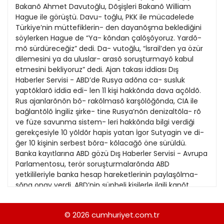
21
Bakanõ Ahmet Davutoğlu, Dõşişleri Bakanõ William
13
Kitap Eki
1989
Hague ile görüştü. Davu- toğlu, PKK ile mücadelede
22
14
Türkiye’nin müttefiklerin- den dayanõşma beklediğini
Özel Ekler
1988
söylerken Hague de “Ya- kõndan çalõşõyoruz. Yardõ-
23
15
mõ sürdüreceğiz” dedi. Da- vutoğlu, “İsrail’den ya özür
Özel Okullar
1987
dilemesini ya da uluslar- arasõ soruşturmayõ kabul
24
16
Sevgililer Günü
etmesini bekliyoruz” dedi. Ajan takası iddiası Dış
1986
25
Haberler Servisi - ABD’de Rusya adõna ca- susluk
17
Siyaset Eki
1985
yaptõklarõ iddia edi- len 11 kişi hakkõnda dava açõldõ.
26
18
Rus ajanlarõnõn bõ- rakõlmasõ karşõlõğõnda, CIA ile
Sürdürülebilir yaşam
1984
bağlantõlõ İngiliz şirke- tine Rusya’nõn denizaltõla- rõ
27
19
Turizm Eki
ve füze savunma sistem- leri hakkõnda bilgi verdiği
1983
28
gerekçesiyle 10 yõldõr hapis yatan İgor Sutyagin ve di-
20
Yerel Yönetimler
1982
ğer 10 kişinin serbest bõra- kõlacağõ öne sürüldü.
29
21
Banka kayıtlarına ABD gözü Dış Haberler Servisi - Avrupa
1981
Parlamentosu, terör soruşturmalarõnda ABD
30
22
yetkilileriyle banka hesap hareketlerinin paylaşõlma-
1980
sõna onay verdi. ABD’nin şüpheli kişilerle ilgili kanõt
31
23
göstermesi gerekecek. Norveç’te El Kaide operasyonu
1979
OSLO (AA) - Norveç’te El Kaide üyesi olduklarõ
24
© 2026
cumhuriyet.com.tr
1978
şüphesiyle 3 kişi gözaltõna alõndõ. Şüphelilerin 11 Ey-