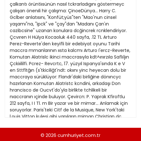
21
çalkantı örüntiısünün nasıl tckrarladıgını göstermeyc
13
Kitap Eki
1989
çalışan önenıli hir çalışma: ÇinoeDünya... Harry C.
22
14
Gclber anlatısını, "Konfüt;yüs"ten "Mao'nun cinsel
Özel Ekler
1988
yaşamı"na, "ipck" ve "çay"dan "Madanı Çan'ın
23
15
cazibcsine" uzanan konulara dcğincrek rcnklendiriyor.
Özel Okullar
1987
Çcvıren H Hülya Kocaoluk 440 sayfa, .12 TL Arturo
24
16
Sevgililer Günü
Perez-Reverte'den keyifli bir edebiyat oyunu Tarihi
1986
25
maccra mmanlarının ıısta kalcmı Arturo I'ercz-Reverte,
17
Siyaset Eki
1985
Komutan Alatrislc ikinci maccrasıyla kdt^ırıırzıla Saflıîjın
26
18
Çckiıililfi. Pcrez- Revcrtc, 17. yüzyıl Ispanya'sında K e V
Sürdürülebilir yaşam
1984
en Sttfltğın (s'tkiciliğt'ndt: okıını yinc heyecan dolu bir
27
19
Turizm Eki
maccraya sürüklüyor: Flandr'daki birliğine dönıncyc
1983
28
hazırlanan Komutan Alatristc kcndini, arkadaşı Don
20
Yerel Yönetimler
1982
hrancisco de Oucvt'do'yla birlikte tchlikeli bir
29
21
nıaccranın ıçinde buluyor. Çevircn: P. Yaprak Kfiroftlu
1981
212 sayfa, I I Tl. m Bir yazar ve bir mimar... Anlamak için
30
22
soruyorlar. Paris'teki Citf de la Musique, New York'taki
1980
l.ouis Vitton kulesi gibi yapıların miman Christian dc
31
23
Portzamparc'la Türkiyc'dc Sabil Tulku, Hayran Olunast (
1979
asanova, Venedik Kıinnııuılı ^ibi yapıtlarıyla tanınan
24
© 2026
cumhuriyet.com.tr
1978
Philippc Sollcrs konuşuyor: Dil olmadan dü^ünülcbilir