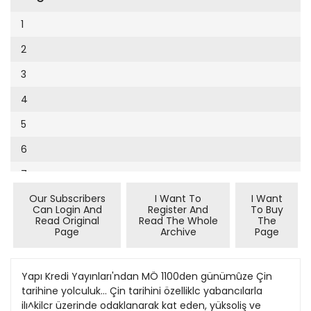
Cumhuriyet Sağlıklı Beslenme
2002
9
1
Cumhuriyet Sokak
2001
10
2
Cumhuriyet Spor
2000
11
3
Cumhuriyet Strateji
1999
12
4
Cumhuriyet Tarım
1998
13
5
Cumhuriyet Yılbaşı
1997
14
6
Çerçeve Eki
1996
15
7
Çocuk Kitap
1995
16
Our Subscribers
I Want To
I Want
8
Dergi Eki
1994
Can Login And
Register And
To Buy
17
Read Original
Read The Whole
The
9
Ekonomi Eki
Page
Archive
Page
1993
18
10
Eskişehir
1992
19
11
Yapı Kredi Yayınları'ndan MÖ 1100den günümûze Çin
Evleniyoruz
1991
tarihine yolculuk... Çin tarihini özelliklc yabancılarla
20
12
Güney Dogu
ilı^kilcr üzerinde odaklanarak kat eden, yüksoliş ve
1990