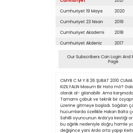
Cumhuriyet
2021
Cumhuriyet 19 Mayıs
2020
Cumhuriyet 23 Nisan
2019
Cumhuriyet Akademi
2018
Cumhuriyet Akdeniz
2017
Cumhuriyet Alışveriş
2016
Our Subscribers Can Login And 
Page
Cumhuriyet Almanya
2015
Cumhuriyet Anadolu
2014
CMYB C M Y B 26 ŞUBAT 2010 CUMA CUMHURİYET SAYFA SPOR 23 E L E Ş T İ R İ METİN TÜKENMEZ Çabuk ve Teknik E L E Ş T İ R İ ARİF KIZILYALIN Masum Bir Hata mõ? Galatasaray’ın ilk maçtaki avantajlı skoru hesaba ka- tarak kontrollü oynaması doğru bir taktik kurgu olarak al- gılanabilir. Ama karşınızda bir İspanyol temsilcisi varsa hesabı tutturmak için en az onlar kadar çabuk ve teknik olmak gerekir. Tamamı çabuk ve teknik bir özyapıya sa- hip Atletico Madridli futbolcular 15-20 dakikalık kontrol ve uyum futbolundan sonra G.Saray’ın üzerine gitmeye başladı. Sağdan çok iyi bir futbolcu olan Jose Reyes, sol- dan ise Sergio Agüero ile hızlı kanat atakları geliştirdi. Bu hücumlarda özellikle Hakan Balta çok zorlandı. Sa- rı - Kırmızılılar kendisi açısından maçın en iyi atağını ilk- yarıda Keita ile yaptı. Fildişi Sahilli oyuncunun Arda’ya kestiği orta çok başarılı ve moderndi. Ne var ki, Keita’nın rakiplerine denk düşen çabukluğu Arda’da yoktu. İşte bu ağırlık nedeniyle doğru hamle yapıp doğru vuruşu ya- pamadı. Vücudu geride kalınca top havalandı. Çabukluk anlamında roller değişince yani Arda orta yapıp Keita ra- kip ceza alanı içine girince beraberlik golü de geldi. A.Madridli Agüero pozisyon gereği Servet’in sert darbesi ile sakatlanınca savunmanın rahatlayacağı dü- şünüldüyse de, bu kez solbek A.Lopez ileri hamleler yap- maya başladı. Yani sakatlık İspanyol temsilcisinden bir şey eksiltmedi, daha da etkili oynadılar. Çünkü onlar G.Sa- ray’ın yavaş ve savunmasının önünde kalabalık yapma- ya dayalı oyununu, birkaç kısa pastan sonra kanatlara ak- tarılan paslarla çözdü. Bu oyun anlayışı İspanyolların ka- rakteristik özelliğidir. Maçın altı hakemi, Luiz Perea’nın elini göremedi ve bir penaltı verilmedi. İtalyan hakem Gianluca, Hakan Balta’nın M.Jurado’ya vurduğu tekmenin kırmızı kart olduğunu da göremedi. Caner’e gösterdiği iki kartta da haklıydı. Bu durumda Atletico Madrid ile G.Saray arasında uçurum sa- yılabilecek futbol farkı da gözlerden kaçacak. Sahada var olan bir hakem hatası değil, Türkiye ligi ile İspanya ligi ara- sındaki farktı. La Liga’nın ortalama bir takımı Süper Lig liderinden iki gömlek üstün. Üzerinde durulması, düşü- nülmesi, kafa yorulması gereken budur. Kaldı ki bu G.Sa- ray’a tarihinin en iyi kadrosu deniliyor. Hafta sonuna ka- dar hakemi tartışırız, sonra Sarı - Kırmızılılar, Kasımpa- şa karşısına çıkınca her şeyi unuturuz. ‘Alın teri hırsızlığı’nın İtalyancası nasıl yazılır, telaffuzu nedir bilemiyorum ama G.Saray-A.Madrid maçının 79. dakikasında Caner’le Perea arasındaki ikili mücadele- de penaltıyı veremeyen 6 kişilik hakem heyeti, göz göre göre bir ‘emek gaspı’na göz yummuşlardır. Geçtim UE- FA’nın, FIFA’nın ya da İtalyan Anayasası’nın alın teri hır- sızlığına bakışını, insanlık tarihinin en eski kanunu olarak bilinen Roma Yasaları’na göre bi
Cumhuriyet Ankara
2013
Cumhuriyet Büyük
2012
Taaruz
2011
Cumhuriyet
Cumartesi
2010
Cumhuriyet Çevre
2009