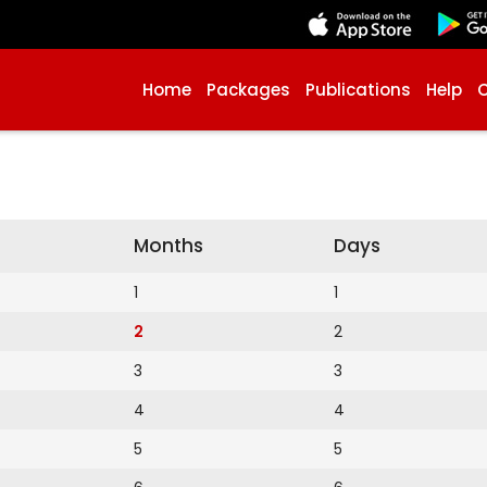
Home
Packages
Publications
Help
Months
Days
1
1
2
2
3
3
4
4
5
5