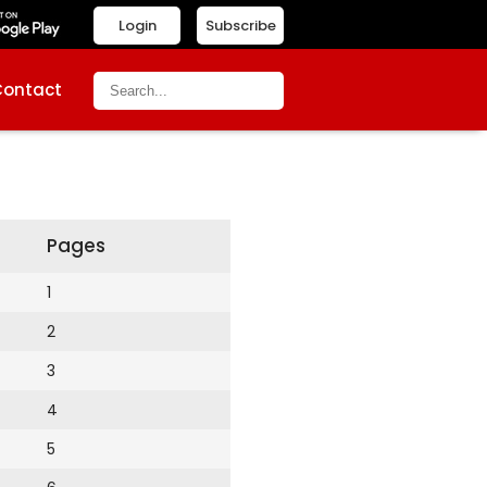
Login
Subscribe
Contact
Pages
1
2
3
4
5