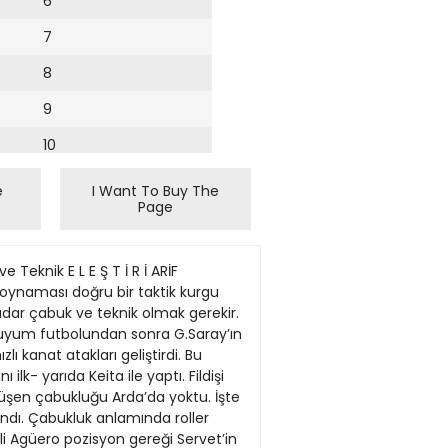
6
7
8
9
10
11
e
I Want To Buy The
Page
12
13
e’ A.Madrid karşısında penaltısı verilmeyen Sarı-Kırmızılılar Avrupa’ya veda etti G.Saray hakeme takıldıG.Saray hakeme takıldı G.Saray-A.Madrid maçõnda orta hakem Gianluca Rocchi ve çizgi hakemi Massimiliano Saccani maç boyunca ‘skandal’ denilecek kararlara imza attõ. İtalyan hakemler, 90 dakika süresince kararlarõnõ temsilcimizin aleyhine vererek Sarõ - Kõrmõzõlõ tribünleri, futbolcularõ ve teknik heyeti çõlgõna çevirdi. 79. dakikada A.Madridli Perea’nõn ceza sahasõnda içinde topa elle dokunduğunu göremeyen çizgi hakemi Saccani, pozisyonun içinde olan Caner ve Arda’dan büyük tepki gördü. Perea’nõn oyunda atõlmasõ ve kõrmõzõ kart görmesi gereken pozisyonu es geçen orta hakem Gianluca Rocchi, iki dakika sonra Caner’in rakibine yaptõğõ faul sonrasõ tereddütsüz bir şekilde genç oyuncuya 2. sarõ kartõ göstererek oyundan attõ. Ayrõca maç boyunca sert oynamalarõna karşõn tek bir A.Madridli oyuncunun bile sarõ kart görmemesi, hakemlerin taraflõ bir tutum içinde olduğunu gözler önüne serdi. G.Saray Teknik Direktörü Rijkaard, dün gece verilen kararlar sonrasõ çõlgõna dönerek önce sahaya girdi, sonra da hakemlere büyük tepki gösterdi. Rijkaard, “Penaltı olayı maçın kırılma anıydı. Oraya resmi bir çizgi hakemi koyuyorsunuz, iki metreden pozisyonu göremiyor. Ya görmedi, ya da görmek istemedi. Daha önceki maçımızda gol attık, çizgi hakemi golü vermedi. Artık bu tip pozisyonları görmesi gerekiyordu. Ne yazık ki genel kararlarına bakıldığında, hep bizim aleyhimizeydi. Kafasında şüphe olduğu zaman aleyhimize karar verdi. Bahaneler üretmeyi sevmem. İkinci yarıda bazı oyuncularda yorgunluktan düşüş oldu. Kırılma noktasına geldiğimizde ise penaltımız verilmedi ve maç böyle oldu” dedi. İkinci Başkan Mehmet Helvacı, “Üzgünüz. Bunun temel nedenlerinden biri de futbol adına, çünkü takımımız kötü değildi. Maalesef kötü maç yöneten bir hakem vardı. Onu aşmak mümkün olmadı. Hakem baştan sona çok kötü bir yönetim gösterdi. Sonlardaki penaltı pozisyonu da pul biber ekti ve maalesef turu kaybettik” diye konuştu. G.Saraylõ futbolcu Nei
14
15
16
17
18