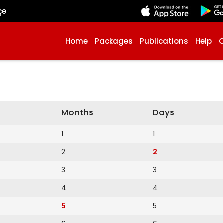
çe
Home
Packages
Publications
Help
Months
Days
1
1
2
2
3
3
4
4
5
5