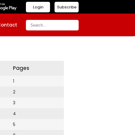
Login
Subscribe
Contact
Pages
1
2
3
4
5