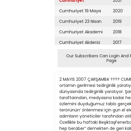
Cumhuriyet
2021
Cumhuriyet 19 Mayıs
2020
Cumhuriyet 23 Nisan
2019
Cumhuriyet Akademi
2018
Cumhuriyet Akdeniz
2017
Cumhuriyet Alışveriş
2016
Our Subscribers Can Login And 
Page
Cumhuriyet Almanya
2015
Cumhuriyet Anadolu
2014
2 MAYIS 2007 ÇARŞAMBA ???? CUMHURİYET SAYFA SPOR spor?cumhuriyet.com.tr 19 Turkcell Süper Lig’de son 4 haftaya girilirken ortamın gerilmesi tedirginlik yaratıyor Kavga istemiyoruz T urkcell Süper Lig’de son 4 haftaya girilirken ortamın gerilmesi futbol dünyasında tedirginlik yaratıyor. Şampiyonluk ve ligde kalma mücadelesinin kızıştığı bir ortamda, yöneticisinden futbolcusuna, taraftarından, medyasına kadar herkesin üzerine düşen görevi yapması gerektiğine inanıyoruz. Bu sorumluluk bilinciyle hareket edilirse, özlemini duyduğumuz tablo gerçekleşebilir. Kin ve nefret tohumlarının ekildiği bu günlerde, Türk futbolunun kanayan yarası ‘tribün terörünün’ önlenmesi için gün el ele verip bu kirliliğe son verme günüdür...Görüşlerini aldığımız futbol adamları, “Temiz Futbol” adına ilk adımların yöneticiler tarafından atılması, bununla birlikte aile içindeki herkesin taşın altına ellerini sokması gerektiğine dikkat çektiler. Özellikle bu haftaki BeşiktaşFenerbahçe derbisi öncesi ortamın yumuşatılması gerektiğini savunan futbol adamları, “Temiz futbol için hep beraber” demekten de geri kalmadılar. ‘HERKES DİKKATLİ OLMALI’ Erdoğan Arıpınar (TMOK Fair Play Komitesi Ertuğrul Dilek (Eski hakem): Yıllarca hakemlik yaptım. 50’ye yakın Başkanı): Fair Play futbolun gerçeği. Bunu unutmamak derbi yönettim. Eskiden bu tip şeyler asla yaşanmazdı. İnsanlar yan yana gerekir. Saha içinde bir olay yaşanacağını düşünmüyorum. maç izlerlerdi. Bugünkü durumda herkes politika yapıyor. Herkes Çünkü futbolcularımız profesyonel. Ancak tribünler çok kendini kurtarmanın peşinde. İşte gördünüz, bu hafta hakem gayet güzel dikatli olmalı ve camialarını düşünmeli. bir maç yönetti, Futbol hepimizin. Bir an önce önlem alınmazsa, futbolu Esat Yılmaer (TSYD Başkanı): Futbol keyif veren bir kaybedeceğiz. Gördünüz işte seyirci yavaş yavaş statlardan çekiliyor. oyun ancak oyun olduğu unutulmamalı. İki önemli camianın Erkan Arseven (Beşiktaşlı eski futbolcu): Her şeyden önce siyaseti, ne ilk ne de son maçları. Büyüklüklerine yakışır bir karşılaşma futbolun içine çekmemek lazım. Futbolu herkes merakla takip ediyor. bekliyoruz onlardan. F.Bahçelisi, Beşiktaşlısı herkes futbolu seviyor ama futbola siyaset Orhan Ertanhan (TSYD Asbaşkanı): Karşılaşmanın saha girdiğinde, başka şeyler işin içine giriyor. Maça gelirsek, başkanlara TURGAY ATASÜ içinde olduğunu unutmamak gerekli. büyük görev düşüyor. Futbolcular zaten gereken dikkati göstereceklerdir. Kaybetmek dünyanın sonu değil. Beşiktaş camiası Şükrü Özcan Oal (Eski Hakem): Sporun ruhu dostluk. Spor, olsa olsa insanların Saracoğlu’nda yapılanların aksini yapmalı çünkü Beşiktaş kaynaşması ve hoşça vakit geçirmesi için bir araç olabilir. Ancak bizde maalesef Kulübü’ne bu yakışır. rezilliğe dönüştü. Artık işler maçı da aştı
Cumhuriyet Ankara
2013
Cumhuriyet Büyük
2012
Taaruz
2011
Cumhuriyet
Cumartesi
2010
Cumhuriyet Çevre
2009