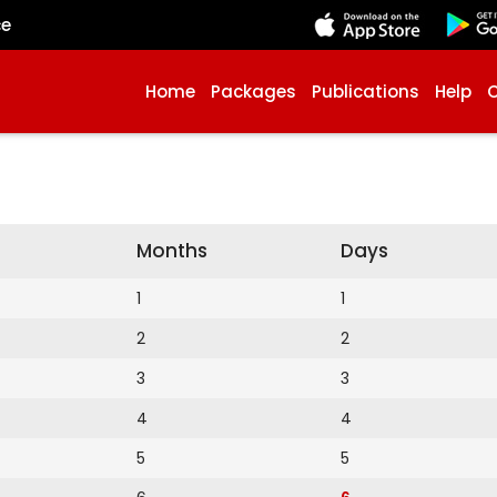
çe
Home
Packages
Publications
Help
Months
Days
1
1
2
2
3
3
4
4
5
5