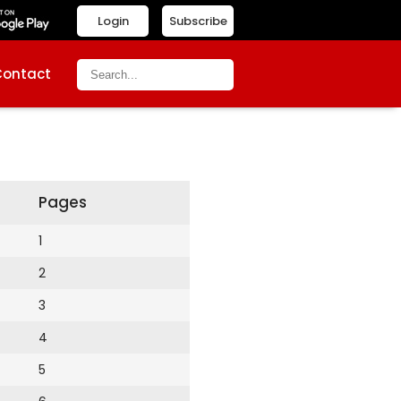
Login
Subscribe
Contact
Pages
1
2
3
4
5