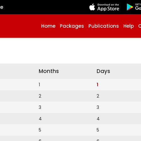
çe
Home
Packages
Publications
Help
Months
Days
1
1
2
2
3
3
4
4
5
5