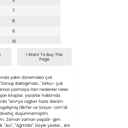
6
7
8
9
10
11
e
I Want To Buy The
Page
12
13
edi. Kültür Bakanlığı bunun üzerine evin onanmının bakanlıkça yapılaca- ğını, Adalar Belediyesi'nin üze- rindeki tahsisin kaldınldığını bil- dirdi. İki yılı aşkın süren yazışmalar- dan bir sonuç çıkmaymcakayma- kamlık kendisini sorumlu ve yet- kili görerek bir komisyon oluştur- du. Adalar Vakfı komisyona des- tek verdi. Komisyon üyeleri mev- cut eşyalan korumak ve kurtar- mak amacıyla 24 Nisan 1999 gü- nü göreve başladı. Heybeliada Halk Kütüphanesi'nde bulunan özel eşya ve kitaplan alındığında içler acısı bir manzarayla karşı- laştılar: Rasgele yerleştirilen ko- lilerdeki kitaplann bir kısmı kurt- lar-böceklertarafindan yenilmiş, kmlacak eşya kolilerinin içinde- kilerin çoğu kınlmış, yazann kı- yafetleri-örtü ve minderleri bele- diyenin büyük boy çöp poşetle- rine tıkıştınlmış, kir ve rutubet- ten lcullanılmaz hale gelmişti. Deniz Lisesi Komutanlığı'na bağh araçlann yardımıyla ya- zann bütün eşyalan okula taşın- dt, yıkandı, onanldı, kuru te- mizlemeye gönderildi. Yazann ince zevkini yansıtan eşyalar arasında gözümüze çarpanlar ise şunlar. Gürpınar'ın kendisi- ni yetiştircn teyzesinden öğren- diği, üğ işiyle yaptığı el örmele- ri, dantelleri, şişle ördüğü çorap- lar, tığ ve örgü takımlan, yaptı- ğı tablolar, işlediği porselen takım- lar, babasından kalma, hâlâ çalı- şır durumdaki altın saati, tıraş ta- kımı, iki yatağı, parça parça bu- lunduktan sonra birleştirilen çi- ni sobası, bahçeye atıldıktan son- ra yıllarca orada kalmış buzdo- labı, romanlannın elyazmalan, 6. dönem milletvekilliği cüzda- nı... Gürpmar'ın bir balo davetine yazdığı yanıt ise muzip kişiliği- ni yansıtıyor ziyaretçilere: Heybefi Parti BaşkanhğTna, Sa>ınBe>. Mebus değilim, iratçı değüim. kitaplanmdan aldığım cüzi bir gelirle kıt kanaat geçiniyorum. Balo yaşıma yitraşmaz, keseme hiçervermez.Partiyeparalazım- sa bunda da can gerek. Savgıla- nmısunanm. Şimdi sırayetkililerde. Adalı- lar, evin restore edilmesini ve kurtanlmış eşyalann bu evin iki odasında sergilenmesini istiyor- lar. yımlanmaya başladı. İlk yazım, babaannemin ölü- mü üzerine bir yazıydı. Yıl, 1943. Sonra Istan- bul'da
14
15
16
17
18