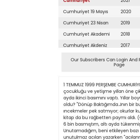
Cumhuriyet
2021
Cumhuriyet 19 Mayıs
2020
Cumhuriyet 23 Nisan
2019
Cumhuriyet Akademi
2018
Cumhuriyet Akdeniz
2017
Cumhuriyet Alışveriş
2016
Our Subscribers Can Login And 
Page
Cumhuriyet Almanya
2015
Cumhuriyet Anadolu
2014
1 TEMMUZ 1999 PERŞEMBE CUMHURİYET SAYFA I L J 1 \ kultur@cumhuriyetcom.tr 15 Fethi Naci'nin anılannda yakın dönemden çok çocukluğu ve yetişme yıllan öne çıkıyor 6 O yıDar, yaşamak yıüanİL..9 TURGAY FİŞEKÇİ -Anılarkitabınız'Dönüp Baktığımda...' birbu- çuk ayda ikinci basımını vaptı. Yıllar boyu eleştir- mcnlik gibi zor bir alanda iiriin verdikten sonra si- n anılannızı yazmaya iten nedenler neler oldu? "Dönüp Baktığımda.Jnın bir buçuk ayda ikincı baskı yapması beni mutlu etti. Eleştırilerden olu- şan kıtaplar. yazarlar hakkmda ıncekmeler pek satmıyor; okurlar kuramsal yanı bıraz ağır basan kitaplardan hoşlanmıyorlar. Son yıllarda "anı^ya rağbet fazla. Benim kitap da bu rağbetten paymı aldı. (Gerçek Yayınevi'ni 1965'te kurmuştum. Ya- yımladığım ilk kitap, Azgelişmiş Ülkrfer ve Sosya- Uzm'di. 6 bin basmıştım, altı ayda tükenmişti; o yıl- lar, başka >ıllardı...) Anılan yazarken"Birgfin, kitap ohır._Tl divehiç düşünmemiştim. Unutamadığım, beni etkileyen bazı yaşam kırıntılannı, aklıma esince yazmaya galiba 1962'de başladım. Zaman zaman yaşadı- ğım unutulmaz acılan yazarken "acılann tadı" (Bu söz. galiba Yahya Kemal' indır.) beni çekmeye baş- ladı: "Acı", "AğrtGibi". böyle yazılar... Ani yazılan artmaya başlaymca eş-dost "Şu anı- lan doğnı dürüst ya/san a!" diye zorlamaya baş- ladı. Sözgelimi "Erzururn Lisesi Yıllan1 ", "Mos- kova - Tiflis, 1982", "İşçi Öğretmenliğr biraz da senin zorlamanla yazıldı. Okumaktan başka ne yapdabilirdi! - Khabınızda yakın dönemlerden çok, çocuklu- ğunuz ve yetişme yıllannız öne çıkıyor. Son derece gfizel anlatılmış k; bunıcu bölümler bunlar. Okur- ken. büfün o yoksulluk *e yokluk koşullanna kar- şın sanki bir büytinün gercekleşmesi gibi seçkin bir yazın adamının da belirmekte olduğunun işaretle- rini göriiyoruz. Eğitim bugün de ülkemizde en çok O tarüşüan konulardan biri Sizceeğitim süretinde bir gencin geteceği ne oranda beHrteniyor? O yoksul çocukluğumu, o meşakkatli öğrenci- lik yıllanmı hâlâ keyifle anımsıyorum. Babam, okuma-yazmabilmezdi, ama "kftap"ın önemini bi- lıyordu; kim öğretmiş, nasıl öğrenmiş, bilmiyo- rum. Ben de "Idtap" alırken kitabın ne kitabı ol- duğunu söylemezdim, çünkü "kftap" parasıyla ders kitaplanndan çok dergiler, polisiye romanlar, resımli Tarzan'lar (Forma halinde saulırdı.) alırdım. Bana bir futbol topunu iki yıl boyunca almayan ba- bam, "khap" deyince ne yapar yapar kitap parası- nı verirdi... Hey gidi sevgili Fethi aga... Beş yıl Erzurum Lisesi'nde parasız yatılı olarak okudum. Kar yağdı mı bir daha kolay kolay erimez- dı: bahann gelişini karlann erimesinden, okul bah- yoksul çocukluğumu, o meşakkatli öğrencilik yıllanmı hâlâ keyifle anımsıyorum. Babam, okuma- yazma bilmezdi, ama "kitap "ın önemini biliyordu; kim öğretmiş, nasıl öğrenmiş, bilmiyorum. çesinin toprağının görünmeye başlaması
Cumhuriyet Ankara
2013
Cumhuriyet Büyük
2012
Taaruz
2011
Cumhuriyet
Cumartesi
2010
Cumhuriyet Çevre
2009