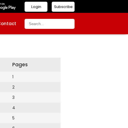
Login
Subscribe
Contact
Pages
1
2
3
4
5