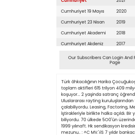
Cumhuriyet
2021
Cumhuriyet 19 Mayıs
2020
Cumhuriyet 23 Nisan
2019
Cumhuriyet Akademi
2018
Cumhuriyet Akdeniz
2017
Cumhuriyet Alışveriş
2016
Our Subscribers Can Login And 
Page
Cumhuriyet Almanya
2015
Cumhuriyet Anadolu
2014
Türk âhkacılığının Harika Çocuğukoş
Cumhuriyet Ankara
2013
toplam aktifleri 615 trilyon 409 milya
koşuyor... 2 yaşinda satranç öğrendi
Cumhuriyet Büyük
2012
Uluslararası rayting kuruluşlarında
Taaruz
çalabiliyordu. Leasing, Factoring, Me
2011
İştirakleriyle birlikte halka açıldı. 
Cumhuriyet
Cumartesi
biliyordu. 70 ülkede 5O0'ûn üzerind
2010
1999 yılınaft. Hk sendikasyon kredisi
Cumhuriyet Çevre
2009
mezunu.. : ^C MV.'ıîS 7 yıldır bank