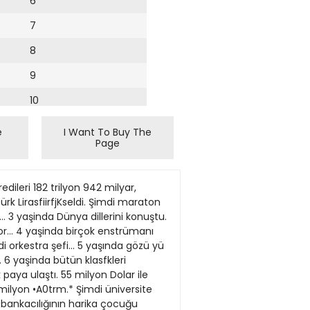
6
7
8
9
10
11
e
I Want To Buy The
Page
12
13
ileri 182 trilyon 942 milyar,
14
Türk LirasfiirfjKseldi. Şimdi maraton
. 3 yaşinda Dünya dillerini konuştu.
15
or... 4 yaşinda birçok enstrümanı
di orkestra şefi... 5 yaşında gözü yü
16
.. 6 yaşinda bütün klasfkleri
paya ulaştı. 55 milyon Dolar ile
17
5 milyon •A0trm.* Şimdi üniversite
18
k bankacılığının harika çocuğu