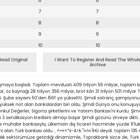
6
6
7
7
8
8
9
9
10
10
11
11
Read Original
I Want To Register And Read The Whol
Archive
12
12
13
maya başladı. Toplam mevduatı 409 trilyon 56 milyar, toplam kred
14
r, öz kaynağı 28 trilyon 356 milyar, bröt kârı 31 trilyon 501 milyar 
. Şube sayısını 50'den İ56f ya yükseltti. Şimdi satranç şampiyonu..
15
n yüksek not alan bankalardan biri oldu. Şimdi Dünya onu konuşuy
nkul Değerler, Sigorta şirketlerini ve Yatırım Bankası'nı kurdu. Şim
16
Bir yı 3 sendikasyon kredisini almayı başar Şimdi gözünü zirveye dikti.
e muhabir bankasıyla, ülkemizin dış ticaret hacminde yüzde 9'luk 
17
ni alan Türk bankası oldu. , ^••r^*ıi-A>k."i«!»i ÎHÜ deydi. toplam 13
18
acılık sektörümüze getirdiği dinamizmle, Toprakbank sizce de, Tür