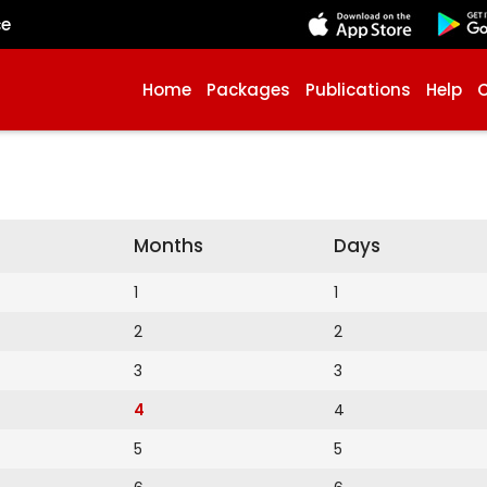
çe
Home
Packages
Publications
Help
Months
Days
1
1
2
2
3
3
4
4
5
5