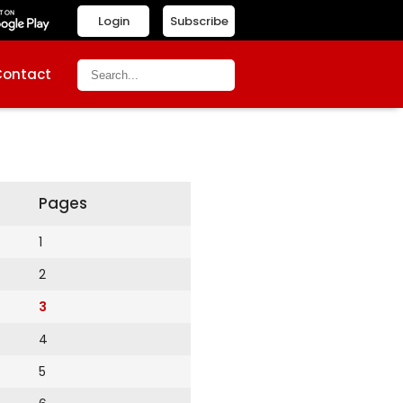
Login
Subscribe
Contact
Pages
1
2
3
4
5