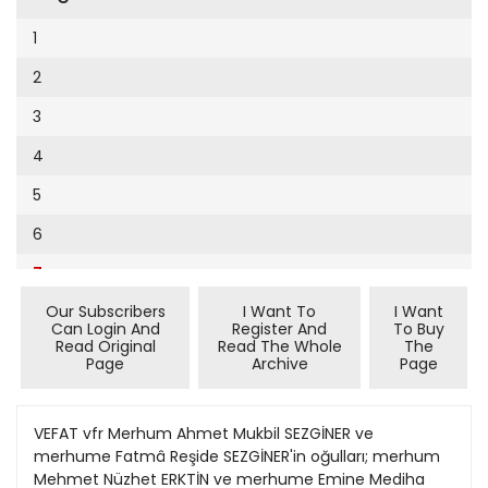
Cumhuriyet Sağlıklı Beslenme
2002
9
1
Cumhuriyet Sokak
2001
10
2
Cumhuriyet Spor
2000
11
3
Cumhuriyet Strateji
1999
12
4
Cumhuriyet Tarım
1998
13
5
Cumhuriyet Yılbaşı
1997
14
6
Çerçeve Eki
1996
15
7
Çocuk Kitap
1995
16
Our Subscribers
I Want To
I Want
8
Dergi Eki
1994
Can Login And
Register And
To Buy
17
Read Original
Read The Whole
The
9
Ekonomi Eki
Page
Archive
Page
1993
18
10
Eskişehir
1992
19
11
VEFAT vfr Merhum Ahmet Mukbil SEZGİNER ve
Evleniyoruz
1991
merhume Fatmâ Reşide SEZGİNER'in oğulları; merhum
20
12
Güney Dogu
Mehmet Nüzhet ERKTİN ve merhume Emine Mediha
1990