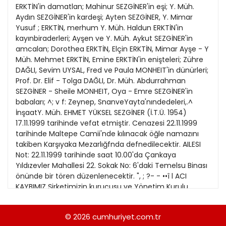
21
ERKTİN'in damatlan; Mahinur SEZGİNER'in eşi; Y. Müh.
13
Kitap Eki
1989
Aydın SEZGİNER'in kardeşi; Ayten SEZGİNER, Y. Mimar
22
14
Yusuf ; ERKTİN, merhum Y. Müh. Haldun ERKTİN'in
Özel Ekler
1988
kayınbiraderleri; Ayşen ve Y. Müh. Aykut SEZGİNER'in
23
15
amcalan; Dorothea ERKTİN, Elçin ERKTİN, Mimar Ayşe - Y
Özel Okullar
1987
Müh. Mehmet ERKTİN, Emine ERKTİN'in enişteleri; Zühre
24
16
Sevgililer Günü
DAĞLI, Sevim UYSAL, Fred ve Paula MONHEIT'in dünürleri;
1986
25
Prof. Dr. Elif - Tolga DAĞLI, Dr. Müh. Abdurrahman
17
Siyaset Eki
1985
SEZGİNER - Sheile MONHEIT, Oya - Emre SEZGİNER'in
26
18
babaları; ^; v f: Zeynep, SnanveYayta'nındedeleri,.^
Sürdürülebilir yaşam
1984
İnşaatY. Müh. EHMET YÜKSEL SEZGİNER (İ.T.Ü. 1954)
27
19
Turizm Eki
17.11.1999 tarihinde vefat etmiştir. Cenazesi 22.11.1999
1983
28
tarihinde Maltepe Camii'nde kılınacak öğle namazını
20
Yerel Yönetimler
1982
takiben Karşıyaka Mezarlığfnda defnedilecektir. AILESI
29
Not: 22.11.1999 tarihinde saat 10.00'da Çankaya
1981
Yıldızevler Mahallesi 22. Sokak No: 6'daki Temelsu Binası
30
önünde bir tören düzenlenecektir. ", ; ?- - ••î l ACI
1980
KAYBIMIZ Şirketimizin kurucusu ve Yönetim Kurulu
Başkanı, Hocamız,Rehberimiz, Babamız, Dostumuz, Her
1979
şeyimiz; Örnek ve Aydın İnsan ;-r; İnşaat Y. Müh. EHMET
© 2026
cumhuriyet.com.tr
1978
YÜKSEL SEZGİNER'İ .1954) 17.11.1999 tarihinde yitirmenin