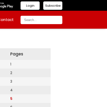
Login
Subscribe
Contact
Pages
1
2
3
4
5