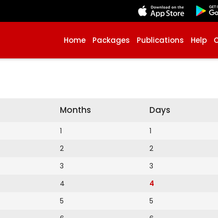
Home
Packages
Publications
Help
Months
Days
1
1
2
2
3
3
4
4
5
5