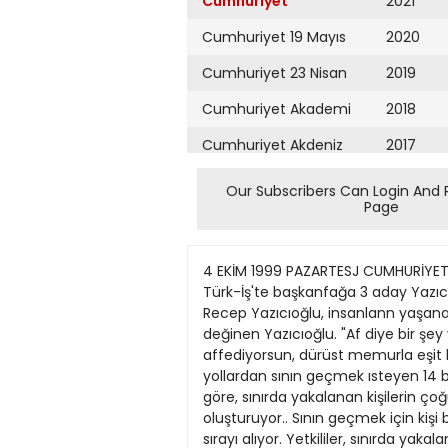
Cumhuriyet
2021
Cumhuriyet 19 Mayıs
2020
Cumhuriyet 23 Nisan
2019
Cumhuriyet Akademi
2018
Cumhuriyet Akdeniz
2017
Cumhuriyet Alışveriş
2016
Our Subscribers Can Login And 
Page
Cumhuriyet Almanya
2015
Cumhuriyet Anadolu
2014
4 EKİM 1999 PAZARTESJ CUMHURİYET SAYFA HABERLER Sosyal Güvenlik Yasası, Genel Başkan Bayram Meral'in kazanma şansını zora soktu Türk-İş'te başkanfağa 3 aday YazıcıoğhJ yine bildiğini okudu • TOKAT (AA) - Valiler kararnamesı ıle Erzincan Valiliği'nden merkeze alınan Recep Yazıcıoğlu, insanlann yaşanan depremierden sonuç çıkararak sağlam bina yapması gerektiğini belırtti. Af yasası konusuna da değinen Yazıcıoğlu. "Af diye bir şey yoktur. Devletin af yetkisi de yoktur. Yalnız mağdur olan insan affedilebilir. Sicili bozuk memuru affediyorsun, dürüst memurla eşit hale getiriyorsun" dedi. SoniOayda 14 bîn kaçak yakalandı • EDtRNE(AA)- Edirne'de. lOayda. yasadışı yollardan sının geçmek ısteyen 14 bin 837 yabancı uyruklu yakalandı. Emniyet Müdürlüğü Yabancılar Şubesi yetkililerinden alınan bilgiye göre, sınırda yakalanan kişilerin çoğunluğunu, para karşılığında bölgeye getirilerek, Meriç Nehri'ni geçip Yunanistan'a gitmek isteyenler oluşturuyor.. Sının geçmek için kişi başına ortalama 1000 Amerikan Dolan ödeyen yabancı uyruklular arasında Irak ve tran uyruklular ılk sırayı alıyor. Yetkililer, sınırda yakalanan yabancılann sınır dışı edilmesi uygulamasının başlaması ile Iraklı kaçak sayısında azalma olduğunu belirttiler. Hakkniı arayaniiye • ANKARA (ANKA) - CHP'nin. Yeniden Yapilandırma Programı çerçevesinde başlattığı parti içi eğitim çalışmalanna katılacak partili üyelerde, görev bilincınden hak arama kûltürüne, okuma alışkanlığından iyi bir yurttaş olmaya kadar pek çok nitelik aranacak. Çalışma çerçevesinde parti yöneticilerinı de eğitecek olanCHP, "Liderlikve Yöneticilık" eğitimi de verecek. Parti içi eğitim çalışmalanna II Eğitim Sekreterleri Eğitim Semineri ile başlayan CHP, söz konusu toplantıda üye, aday üye ve parti yöneticilerinin eğitimi konusunda bir dizi karar aldı. Eskişehir Valisi Güven'den veda • ESKİŞEHİR(AA)- Bursa Valiliğrne atanan Eskişehir Valisi Ali Fuat Güven, meslek hayatının önemli bir bölümünü Eskişehir'de geçirdiğini bildirdi. Güven. yayımladığı mesajda, valiliği ilk kez Eskişehir'de yaptığını \e 7 yıldır bu görevde bulunduğunu belirterek "Görevim süresince Eskişehır'deki kamu hizmetlerinin yürütülmesi. kentin ekonomik, sosyal ve kültürel gelişmesinin sağlanması. huzur ve güven duygusu içinde yapılan her güzel atılımda Eskişehirlilerin büyük desteğini gördüm" dedi. Evren yayla evini satıyon • MIĞLA (Cumhuriyet) - Muğlahlar Evren'e. Evren Mugla'ya alışamadı. Emeklilik yaşamını Muğla'da geçiren 7. Cumhurbaşkanı Kenan Evren. 1998yılında Karabağlar Yaylası'nda yaptırdığı yayla evini satışa çıkardı. Evren'in oldukça lüks olan yayla evi için 250 bin dolar (yaklaşık 115 mily
Cumhuriyet Ankara
2013
Cumhuriyet Büyük
2012
Taaruz
2011
Cumhuriyet
Cumartesi
2010
Cumhuriyet Çevre
2009