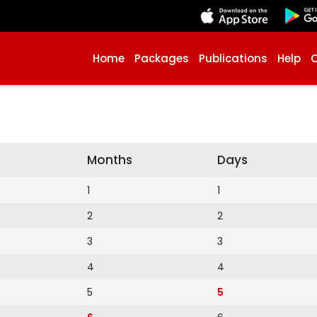
Home
Packages
Publications
Help
Months
Days
1
1
2
2
3
3
4
4
5
5