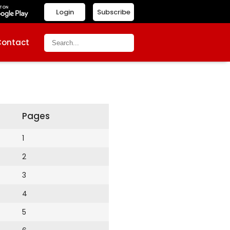
Login
Subscribe
Contact
Pages
1
2
3
4
5