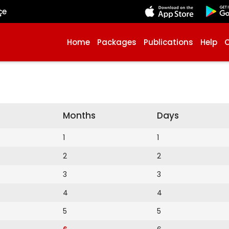
çe
Home
Packages
Publications
Help
Months
Days
1
1
2
2
3
3
4
4
5
5