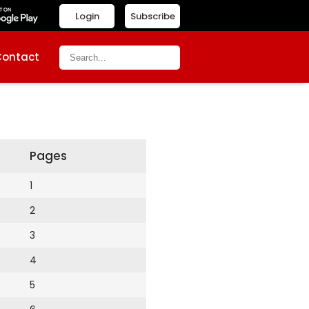
Login
Subscribe
Contact
Pages
1
2
3
4
5