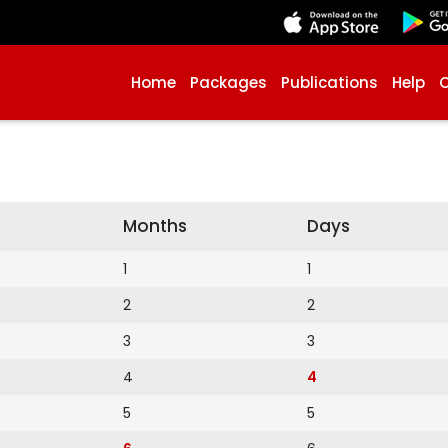
Home
Packages
Publications
Help
Months
Days
1
1
2
2
3
3
4
4
5
5