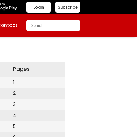
Login
Subscribe
Contact
Pages
1
2
3
4
5