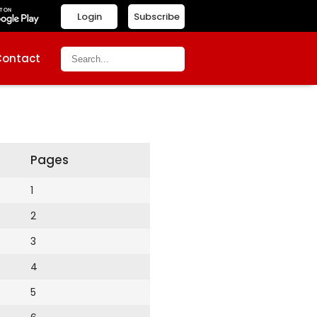
Login
Subscribe
Contact
Pages
1
2
3
4
5