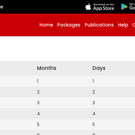
çe
Home
Packages
Publications
Help
Months
Days
1
1
2
2
3
3
4
4
5
5