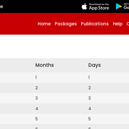
çe
Home
Packages
Publications
Help
Months
Days
1
1
2
2
3
3
4
4
5
5