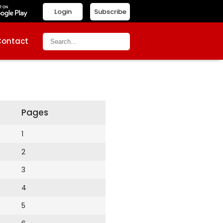
Login
Subscribe
Contact
Pages
1
2
3
4
5