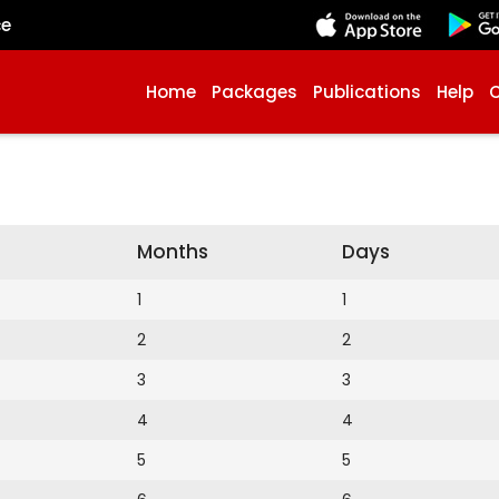
çe
Home
Packages
Publications
Help
Months
Days
1
1
2
2
3
3
4
4
5
5