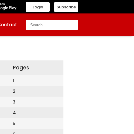
Login
Subscribe
Contact
Pages
1
2
3
4
5