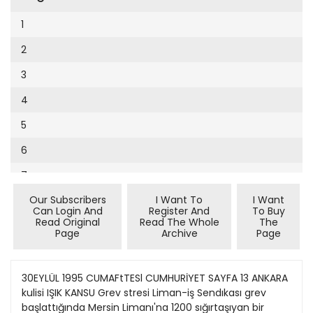
Cumhuriyet Sağlıklı Beslenme
2002
9
1
Cumhuriyet Sokak
2001
10
2
Cumhuriyet Spor
2000
11
3
Cumhuriyet Strateji
1999
12
4
Cumhuriyet Tarım
1998
13
5
Cumhuriyet Yılbaşı
1997
14
6
Çerçeve Eki
1996
15
7
Çocuk Kitap
1995
16
Our Subscribers
I Want To
I Want
8
Dergi Eki
1994
Can Login And
Register And
To Buy
17
Read Original
Read The Whole
The
9
Ekonomi Eki
Page
Archive
Page
1993
18
10
Eskişehir
1992
19
11
30EYLÜL 1995 CUMAFtTESl CUMHURİYET SAYFA 13 ANKARA
Evleniyoruz
1991
kulisi IŞIK KANSU Grev stresi Liman-iş Sendıkası grev
20
12
Güney Dogu
başlattığında Mersin Limanı'na 1200 sığırtaşıyan bir
1990