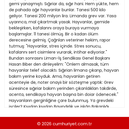
21
gemi yanaşmıştı. Sığıriar da, sığır hani. Hem yükte, hem
13
Kitap Eki
1989
de pahada ağır hayvanlar bunlar. Tanesi 500 kilo
22
14
geliyor. Tanesi 200 milyon lira. Limanda grev var. Yasa
Özel Ekler
1988
uyarınca, mal çıkartmak yasak. Hayvanlar, gemide
23
15
bekleşirken, kafalannı oraya buraya vurmaya
Özel Okullar
1987
başlamışlar. 11 tanesi ölmüş. Bir o kadarı ölüm
24
16
Sevgililer Günü
derecesine gelmiş. Çağnlan veteriner hekim, rapor
1986
25
tutmuş: "Hayvanlar, stres içinde. Stres sonucu,
17
Siyaset Eki
1985
kafalannı sert cisimlere vurarak, intihar ediyoriar."
26
18
Bundan sonrasını Liman-lş Sendikası Genel Başkanı
Sürdürülebilir yaşam
1984
Hasan Biber den dinleyelim: "Önlem almasak, tüm
27
19
Turizm Eki
havyanlar telef olacaktı. Sığırian limana çıkanp, hayvan
1983
28
bakım yerine koyduk. Ama, hayvanlan getiren
20
Yerel Yönetimler
1982
acenteyie de, noter onayiı bir sözteşme yaptık: Grev
29
süresince sığıriar bakım yerinden çıkanldıklan takdirde,
1981
acenta, sendikaya hayvan başına bin doiar ödenecek."
30
Hayvanların gerginliğine çare bulunmuş. Ya grevdeki
1980
işçiler? Kıyıdan kıyıdan Bayındırlık ve iskân Bakanlığı
Teknik Arâştırma ve Uygulama Genel Müdürtüğü'ne
1979
bağlı "kıyı grubu"nun iştevi çok önemli. Bir kıyının
© 2026
cumhuriyet.com.tr
1978
nereden gecmesi gerektiğini illerdeki Bayındırlık ve İskân