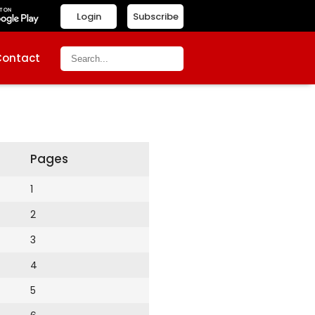
Login
Subscribe
Contact
Pages
1
2
3
4
5