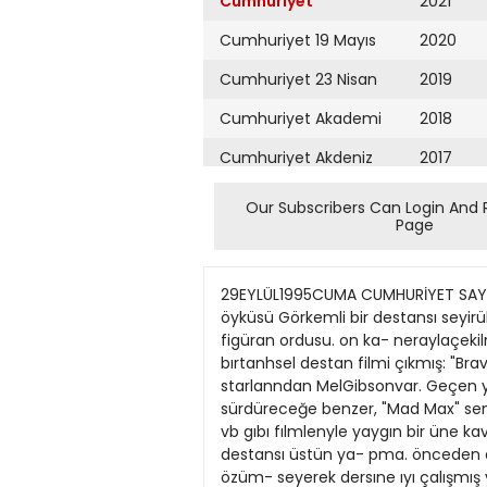
Cumhuriyet
2021
Cumhuriyet 19 Mayıs
2020
Cumhuriyet 23 Nisan
2019
Cumhuriyet Akademi
2018
Cumhuriyet Akdeniz
2017
Cumhuriyet Alışveriş
2016
Our Subscribers Can Login And 
Page
Cumhuriyet Almanya
2015
Cumhuriyet Anadolu
2014
29EYLÜL1995CUMA CUMHURİYET SAYFA KULTUR 15 Düşmanının derisinden kemer yapan bir 13. yüzyıl Iskoç kahramanı William Wallace'ın öyküsü Görkemli bir destansı seyirük... Yetmiş milyon Amerikan Dolan'ndan ûzlaya çıkan bir bütçe. üç bınden fazla, tok kalabalık bir figüran ordusu. on ka- neraylaçekilmişkılometTelercenegatif. sylarca süren yoğun çalışmalann sonu- cunda ortaya görkemli bırtanhsel destan filmi çıkmış: "Braveheart-Cesur Yürek". Kamera- nn önünde ve arkasında. gunümüzde be- yazperdenın en tanınmış starlanndan MelGibsonvar. Geçen yıl "Suratı Olmayan Adam'*la başladığı yönetmenlik kanyennı bundan böyle daha da sıkı tutarak sürdüreceğe benzer, "Mad Max" sensı. "GeübohT, "Lrthal Weapon-Cehennem Silahr sen- SL "Tequila Sunrise'", "HamJet", "Mave- rick" vb gıbı fılmlenyle yaygın bir üne kavuşmuş.Nevv Yorkdoğumlu Avustral- yalı aktör Mel Gibson'ın vannı yogunu koydugu bu üç saatlik. destansı üstün ya- pma. önceden doğrusu bıraz burun kı- virarak yaklaştığımı ıtıraf edeyim. Ama butürepik filmien ıyice inceleyip özüm- seyerek dersıne ıyı çalışmış yönetmen Mel Gibson'un ıştn üstesinden geldığı "CesurYürek"ı, neredeyse üç saat kıpır- damaksızın se>Tettıkten sonra hakkını teslım ettım ıster ıstemez. SSCB'nın unufak olup dağıldığı. ide- olojılenn ıflas ettığı. dünyanın gıdışınin değıştiği ve yeniden milliyetçılık bayra- ğının yükseldiği gunümüzde sık sik ta- nık oldugumuz. sinemada rağbet gören, baskıya. zulme karşı başkaldıran halk hareketlenne ve her çağdan çeşıtlı kur- tuiuş ve özgürlük mücadelelenne ilışkın tanhsel fılmler kervanına göstenşli bir halka ekliyor "Cesur Viirek" gerçekten. Baştan belırtmek gerekırse bu onüçün- cüyuzyıl lskoçyası'nda geçen özgürlük ve dırenış destanı. basbayağı görkemlı ve etkileyicı bir seyırlık. temposunun 178 dakika boyunca hıç düşmedığı kıpır kıpırbırmerak ve ılgiyle ızlenen, olduk- ça kanlı. şıddetli ve romantik bır destan. "Braveheart", çocukluğunda babası lngilizler'ce katledılince amcası tarafın- dan Haçlı seferlerine götürülmuş ve yıl- lar sonra ülkesine dönüp sevdığı kızla (Catherine McCormack) evlenmiş, an- cak karısının her kafadan aykın bır ses çıkan, karmaşa ve kargaşa içındeki Is- koçya'ya egemen olmuş zorba ve uyanık Ingilizlenn, köy ortasında güpegüduz cinsel tecavüzüne uğrayarak öldürülme- sı sonucunda lngılızlere karşı ölumüne veamansızbirmücadeleyegınşmış, ken- di halındekı, onuruna ve özgürlüğüne düşkün Iskoçyalı cengâver köylü Willı- am Wallace'ın (Vlel Gibson) ve peşıne taktığı Iskoç ulusunun sonu. hüsranla bi- tecek, 13. yüzyıldakı dramatık ve efsa- nekşmış öyküsünu aktanyor Bu yıl ötedenberi daha çok cimrilıkle- ri ve etekli giyınış tarzlanyla maruf ts- koçlarbakı
Cumhuriyet Ankara
2013
Cumhuriyet Büyük
2012
Taaruz
2011
Cumhuriyet
Cumartesi
2010
Cumhuriyet Çevre
2009