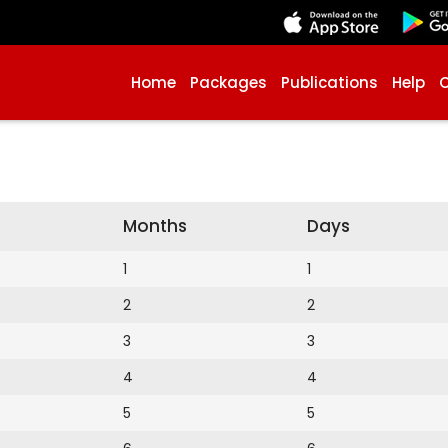
Home
Packages
Publications
Help
Months
Days
1
1
2
2
3
3
4
4
5
5