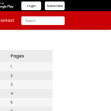
Login
Subscribe
Contact
Pages
1
2
3
4
5