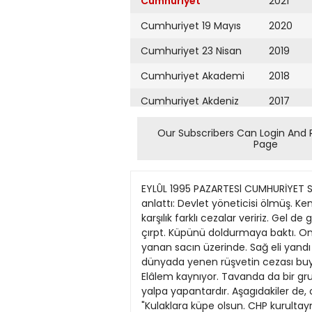
Cumhuriyet
2021
Cumhuriyet 19 Mayıs
2020
Cumhuriyet 23 Nisan
2019
Cumhuriyet Akademi
2018
Cumhuriyet Akdeniz
2017
Cumhuriyet Alışveriş
2016
Our Subscribers Can Login And 
Page
Cumhuriyet Almanya
2015
Cumhuriyet Anadolu
2014
EYLÛL 1995 PAZARTESl CUMHURİYET SAYFA 13 ANKARA kulisi IŞIK KANSU Vantilatörü kurtardık B ir dostumuz, "Güncelliği var" diyerek, şu fıkrayı anlattı: Devlet yöneticisi ölmüş. Kendini anında cehennemin kapısında bulmuş. Zebani, "Cehenneme gelenlere, dünyadaki günahlanna karşılık farklı cezalar veririz. Gel de gör" demiş. Adamın birisi, ağzına kadar pislik dolu bir küpün içinde oturuyormuş. Zebani, "Çok çaldı çırpt. Küpünü doldurmaya baktı. Ondan burada" açıklamasını yapmış. Az gidilmiş, amuda kalkmış biri, ciyak ciyak. Elleri, altında ateş yanan sacın üzerinde. Sağ eli yandı mı, "Ay''diye kaldınyor, sol elini koyuyor. Sol eli pişti mi, "Vay" deyip, sağ elini dayıyor saca. Meğer, dünyada yenen rüşvetin cezası buymuş. Bir yere gelmişler. Bir kalabalık, bir kalabaiık. Hava sıcaklığı siz deyin artı 80, biz diyelim 100. Elâlem kaynıyor. Tavanda da bir grup insan, ha babam, de babam fınl fınl dönüyor. Zebani, hince gülmüş: "Tavandakiler, siyasette yalpa yapantardır. Aşagıdakiler de, onu seçenler. Hem yanıyoriar, hem de serinliyorlar." Dostumuza, "Ne mana?"diye sorduk. Yanrtladı: "Kulaklara küpe olsun. CHP kurultaymda delegelere, üzerinde Böyle hükümet ortaklığına hayır!' yazılı yelpaze dağrttılar ya. Sonra cehennemde kepaze olmak da var..." Dostumuza, "Yav" dedik, "CHP'ye çok yükleniyorsun. Diğer koalisyon ortağı DYP'nin hiç mi günahı yok?" diye yakındık. "Hah, bamteline bastın" deyip, öbür fıkraya geçti: Acemi doktor, doğuma girmiş. Maalesef, çocuk gitmiş. Anne de, sizlere ömür. Acemi doktor, "Allah kahretsin" diye bağınp neşteri savurunca, arkada duran baba da hakkın rahmetine kavuşmasın mı? Aradan bir süre geçmiş. Başhekim, acemi doktora bir şans daha tanımaya karar vermiş. Ameliyathane kapısı kapanmış. Herkes, merakla bekliyor. Acemi doktor, sevinçle dışan çıkmış. "Sayın başhekimim, gözümüz aydın olsun. Babayı kurtardık." Dostumuz, sözünü şöyle bağladı: 14 Sayın Başbakanımıza göre, 'Ekonomide kriz atlatıldı' ya." S1MIF MUMESSıÜ BENIM.. KURULTAYDA SÖZ VERDİĞİtiN e i SEN O£ TEMVZÜK KOU) OLf Devlet anlayışı Ankara Tıcaret Odası Başkanı Ahmet Çavuşoğlu, öneri getırdi: "Devtete ait Hazine arazilerinin, bir an önce satılarak değeriendirilmesi gerekir." Ardından bir istekte daha bulundu: "Bankalar mevduatı üzerindeki devlet güvencesinin kaldırıtması durumunda, yeniden bir bankacılık krizi oluşur." Devlet; işine geldi mi "ceberut", işine geldi mi "cici." SokakMurat Karayalçın, parti içinde "devletçi sol" ile "sivil toplumcu sol" tartışması olduğunu söylemiş. Deniz Baykal ise. tider seçHdikten sonra Anıtkabır dönüşü, caddeteri dolduran insanlann kendisine büyük ilgi gösterd
Cumhuriyet Ankara
2013
Cumhuriyet Büyük
2012
Taaruz
2011
Cumhuriyet
Cumartesi
2010
Cumhuriyet Çevre
2009