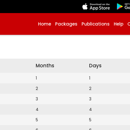
Home
Packages
Publications
Help
Months
Days
1
1
2
2
3
3
4
4
5
5