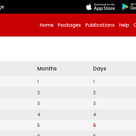
çe
Home
Packages
Publications
Help
Months
Days
1
1
2
2
3
3
4
4
5
5