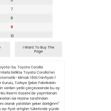
6
7
8
9
10
11
e
I Want To Buy The
Page
12
13
olan 1 milyon 400 bin liranın teklif edildiğini bildirmiş. Okurumuzun itirazlan üzerine Vakkorama yetkilileri, pantolonun 1994 mayısındaki satış fiyatı olan 1 milyon 900 bin lirayı vermeyi teklif etmişler. Bunu da kabul etmeyen okurumuz pantolonu satın aldığı dönemde 1 milyon 400 bin liranın 200 dolara denk geldiğini hatırlatarak, kendisine döviz kuru üzerinden ödeme yapılmasını istemiş. Vakkorama da okurumuzun teklıfıni kabul etmemiş. Renk değışıkliğıne uğrayan pantolonun incelenmek üzere fabrikaya gittiğini anımsatan Demirci, bize gönderdiği mektupta ısrarla pantolonu geri almak istediklerini, buna karşın pantolonun verilmediğinı vurgulamış. Demirci, tatil sonrasında Rize'ye döndükierinde Vakkorama'nın avukatlanndan bir ihtar almış. ihtarda pantolonun kimyagerlerce incelendiği ve değiştınlmesınin karartaştınldığı, ancak uygun beden ve renk bulunamadığı için pantolonun değiştirilemediği, paranın iadesinde de müşterinin 200 ABD doları istediği belirtiimiş. Malın dolar karşılığı satılmadığına dikkat çeken ihtarnamede, okunjmuzun "Hiçbır hukuki ve ahlaki norma ve teammüle uymayan katı tutumunda ısrar ettiği ve getirdiği malı geri almadığı" hususianna değinılmiş. Vakkorama'nın pantolonu dolar karşılığında sattığını iddia eden okurumuz, mektubunun sonuna "Devalüasyon öncesinde 200 dolar karşılığında satılan bir pantolon, devalüasyondan sonra TL olarak ödenmeye kalkılıyor. Bu yol doğru ve ticari ahlaka uygun mudur?"ö\ye not düşmüş. Bize ilginç gelen bu mektup üzerine Vakkorama'yı aradığımızda yetkililer, okurumuz Mehmet Ali Demirci'yi hemen tanıdılar. Vakkorama'nın dövizle satış yapmadığına dikkat çeken yetkililer, bu konuya açıklık getirmek üzere zaman zaman ilan verdiklerini belirttiler. Okurumuza pantolonun TL cinsinden satıldığını iddia eden yetkililer, konunun Vıtali Hakko'ya kadar iletildiğini açıkladılar. Vıtali Hakko Bey'in konuya duyarlılıkla eğildiğini ifade eden yetkililer, okurumuza durumu açıklayıcı bir mektup gönderdiğini anımsattılar. Buna karşın okur
14
15
16
17
18