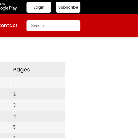
Login
Subscribe
Contact
Pages
1
2
3
4
5