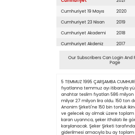
Cumhuriyet
2021
Cumhuriyet 19 Mayıs
2020
Cumhuriyet 23 Nisan
2019
Cumhuriyet Akademi
2018
Cumhuriyet Akdeniz
2017
Cumhuriyet Alışveriş
2016
Our Subscribers Can Login And 
Page
Cumhuriyet Almanya
2015
Cumhuriyet Anadolu
2014
5 TEMMUZ 1995 ÇARŞAMBA CUMHURİYET SAYFA EKONOMI Toyota Corolla'ya zam • Ekonomi Servisi - Toyota-Sa, Toyota Corolla fıyatlanna temmuz ayı itibanyla yüzde 3 ile yûzde 3.5 arasında değişen oranlarda zam yaptı. Son zamlarla birlikte Toyata Corolla'nın anahtar teslim fıyatlan 586 milyon liradan başlıyor. Klimalı 1.3 XE'nin fiyatı 729 milyon liraya çıkarken otomatik- klimalı 1.6GL!'ninfiyatı 1 milyar 27 milyon lira oldu. 150 ton daha şeker ittial editecek •ANKARA (Cumhuriyet Bürosu) - Bakanlar Kuruiu, Türkıye Şeker Fabrikalan Anonim Şirketi'ne 150 bin tonluk ikinci parti şeker ıthalatı için yetki verdi. Türkiye Şeker Fabrikalan AŞ'nin verilen yetki çerçevesinde bu ay ve gelecek ay olmak üzere toplam 131 bin ton şeker ithal edileceğini açıkladı. Bakanlar Kurulu'nun dünkü Resmi Gazete'de yayımlanan karan uyannca, şeker ithalatı ile görevlendirilen Şeker Şirketi'nin bu ithalattan doğacak olası görev zararlan ise Hazine tarafından karşılanacak. Şeker Şirketi tarafından dün yapılan açıklamada da, "son günlerde zam beklentisi ve sunı olarak yaratılan şeker darlığınm" giderilmesi amacıyla bu ay toplam 131 bin ton şeker ithal edileceği bildirildi. DİE verilerine göre haziran ayı fiyat artışlan tüketicide yüzde 2, toptan eşyada yüzde 1.3 oldu Enflasyonda yaz rehaveti• DÎE. haziran aymda, bir önceki aya göre toptan eşya fiyatlannın yüzde 1.3, tüketici fiyatlannın da yüzde 2 oranında arttığını açıkladı. • Haziran ayı itibanyla son bir yıllık enflasyon, toptan eşyada yüzde 77.3, tüketici fiyatlannda ise yüzde 84.4 olarak belirlendi. ANKARA (Cumhuriyet Büro- su) - Devlet Istatıstik Enstitüsü (DİE), haziran ayında, bir önceki aya göre toptan eşya fiyatlannın yüzde 1.3, tüketici fiyatlannın da yüzde 2 oranında arttığını açıkladı. DtE'den yapılan açıklamaya göre haziran ayı itibanyla son bir yıllık enflasyon toptan eşyada yüzde 77.3, tüketici fiyatlannda ise yüz- de 84.4 olarak belirlendi. Ilk altı aylık enflasyon ise hem toptan eş- ya hem de tüketici fiyatlannda yüz- de 31.7 oldu. Bu arada, haziran ayı itibanyla 12 aylık ortalamalara gö- re yıllık enflasyon da toptan eşya- da yüzde 118.8, tüketici fiyatlann- da yüzde 108.9 olarak hesaplandı. lstanbul Ticaret Odası'nın (İTO) 1985 bazlı lstanbul Ücretliler Ge- çinme Endeksi'ne göre haziran ayında lstanbul'da fiyatlar yüzde 3.1 oranında arttı. Geçen yılın ha- ziran ayında toptan eşya fiyatlann- daki artış yüzde 1.9, tüketici fiyat- lannda ise yüzde 0.9 olmuştu. Bu- na göre aylık enflasyon, hazıranda geçen yılın aynı ayının toptan eşya- da 0.6 puan altına inerken tüketi- cide1.1 puan üzerinde gerçekleşti. Mart Nısan Mays Hazran Temmuz Ağustos Eylıl Ekım Kasım Aralık Ocak ŞuOat Mart Nısan Maye Hazırarı Bu yılın ocak-haziran dönemine ılişkin ılk 6 aylık enflasyon ise top- tan ve tüketici fîyatlannda yüzde 31.7 olarak gerçekleşti. Geçen yı- lın hazir
Cumhuriyet Ankara
2013
Cumhuriyet Büyük
2012
Taaruz
2011
Cumhuriyet
Cumartesi
2010
Cumhuriyet Çevre
2009