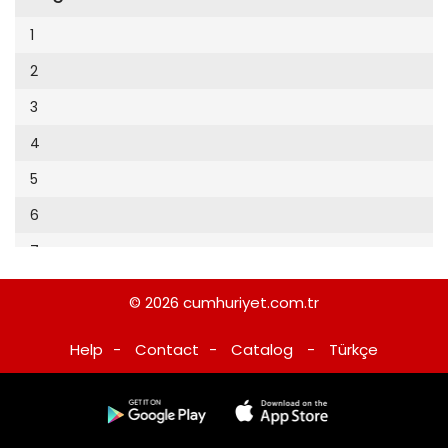
Cumhuriyet Sağlıklı Beslenme
2002
9
1
Cumhuriyet Sokak
2001
10
2
Cumhuriyet Spor
2000
11
3
Cumhuriyet Strateji
1999
12
4
Cumhuriyet Tarım
1998
13
5
Cumhuriyet Yılbaşı
1997
14
6
Çerçeve Eki
1996
15
7
Çocuk Kitap
1995
16
8
Dergi Eki
1994
© 2026
cumhuriyet.com.tr
17
9
Ekonomi Eki
1993
Help
-
Contact
-
Catalog
-
Türkçe
18
10
Eskişehir
1992
19
11
Evleniyoruz
1991
20
12
Güney Dogu
1990