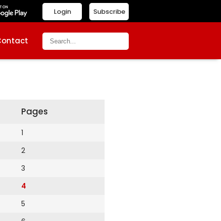
Login
Subscribe
Contact
Pages
1
2
3
4
5