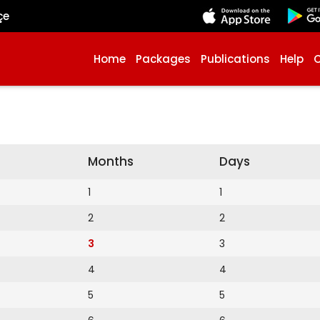
çe
Home
Packages
Publications
Help
Months
Days
1
1
2
2
3
3
4
4
5
5