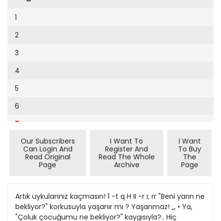
Cumhuriyet Sağlıklı Beslenme
2002
9
1
Cumhuriyet Sokak
2001
10
2
Cumhuriyet Spor
2000
11
3
Cumhuriyet Strateji
1999
12
4
Cumhuriyet Tarım
1998
13
5
Cumhuriyet Yılbaşı
1997
14
6
Çerçeve Eki
1996
15
7
Çocuk Kitap
1995
16
Our Subscribers
I Want To
I Want
8
Dergi Eki
1994
Can Login And
Register And
To Buy
17
Read Original
Read The Whole
The
9
Ekonomi Eki
Page
Archive
Page
1993
18
10
Eskişehir
1992
19
11
Artık uykulannız kaçmasın! 1 -t q H II -r ı; rr "Beni yarın ne
Evleniyoruz
1991
bekliyor?" korkusuyla yaşanır mı ? Yaşanmaz! „, • Ya,
20
12
Güney Dogu
"Çoluk çocuğumu ne bekliyor?" kaygısıyla?.. Hiç
1990