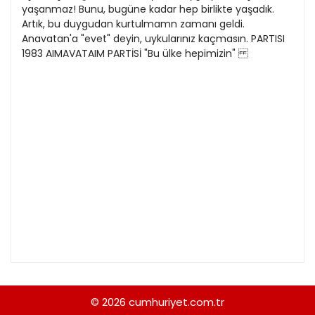
21
yaşanmaz! Bunu, bugüne kadar hep birlikte yaşadık.
13
Kitap Eki
1989
Artık, bu duygudan kurtulmamn zamanı geldi.
22
14
Anavatan'a "evet" deyin, uykularınız kaçmasın. PARTISI
Özel Ekler
1988
1983 AIMAVATAIM PARTİSİ "Bu ülke hepimizin"
23
15
Özel Okullar
1987
24
16
Sevgililer Günü
1986
25
17
Siyaset Eki
1985
26
18
Sürdürülebilir yaşam
1984
27
19
Turizm Eki
1983
28
20
Yerel Yönetimler
1982
29
1981
30
1980
31
1979
© 2026
cumhuriyet.com.tr
1978