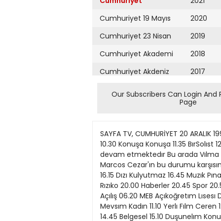
Cumhuriyet
2021
Cumhuriyet 19 Mayıs
2020
Cumhuriyet 23 Nisan
2019
Cumhuriyet Akademi
2018
Cumhuriyet Akdeniz
2017
Cumhuriyet Alışveriş
2016
Our Subscribers Can Login And 
Page
Cumhuriyet Almanya
2015
Cumhuriyet Anadolu
2014
SAYFA TV, CUMHURİYET 20 ARALIK 1995 ÇARŞAMBA 16 PROGRAMLARI 06 12 07.00 Haber 07 08.30 Gun Başlıyor 10.00 Haberler 10.10 Kardelen 10.30 Konuşa Konuşa 11.35 BırSolıst 12.00 Haberler 12.10 Dızı Kumsaldakı Kadınlar (Dızının 103 bolumunun ozetı şoyle Ruth un mahkemesı devam etmektedır Bu arada Vılma da soruşturmaya alınır ancak durum bıraz karışmıştır Cezar mahkemede avukatlık yapmaktadır Marcos Cezar'ın bu durumu karşısında endışelıdır) 13 13.30 Cennet Plajı 14.00 StudyoTRT 15.00 Haberler 15.10 StudyoTRT 16.00 Haberler 16.15 Dızı Kulyutmaz 16.45 Muzık Pınarı 17.05 Yarışan Şahınler 17.30 BuToprağın Sesı 18.00 Haberler 18.20 Fasıl 18.45 Akşama Doğru 19.30 Rızıko 20.00 Haberler 20.45 Spor 20.51-20.54 Doğru Yol Partısı 20.58-21.03 Cumhurıyet Halk Partısı 21.04-21.09 Demokratık Sol Partı 06.18 Açılış 06.20 MEB Açıkoğretım Lısesı Ders Programları 08.20 Anadolu Unıversıtesı Açıkoğretım Fakultesı Ders Programları atv 6 10.10 Dort Mevsım Kadın 11.10 Yerlı Fılm Ceren 12.35 Portakal 13.05 Belgesel 13.35 Sevılen Muzıkler 14.00 Haberler ve Hava Durumu 14.15 Bızım Mahalle 14.45 Belgesel 15.10 Duşunelım Konuşalım Yarışalım 16.00 GıdeGıde GAP 17.00 TRT2'ye Geçış Stallone nın ı uııetıp haşı olımıı dc (A llildlgl Roch 2 at\ de saaı 20 00 de ekrana gelec ek 07.05 Gunaydın Turkıye 09.30 Kahraman Şerıf 10.30 Yerlı Fılm Tatlı Kaçık 12.00 Yerlı Fılm Şaka ıle Karışık 06.30 Sevılen Melodıler 07.00 atv de Kahvaltı 09.00 Çızgı Fılm Kuçuk Denız Kızı 09.35 atv de Sabah 11.25 Yerlı Fılm Alçaklar Cehenneme. 06.30 Bu Sabah 09.00 Yunus Delphy 09.30 Muzık Kutusu 11.00 Haydı Gulumse 12.00 Hıpodrom'da • Bugun 12.30 Nabız 12.50 Yerlı Fılm Tokatçılar 07.00 Gunaydın (Ikı saat suren canlı yayında muzık, magazın ve haberlere yer verılıyor) 09.00 Dızı Marımar 09.40 iyı Gunler Turkıye 11.10 Yarışma Super 4x4 12.«0 Star Haber 12.10 Dr Stress (Nedım Saban ın sunduğu programın tekrar bolumlerı ekrana gelıyor) 17.02 Haberler 17.05 Dızı Sevgı Bağları 18.00 Yanşma Şans Kasası 18.30 Çıtlembık Dergısı 19.00 Akşam Bultenı 19.20 Bılımleiç Içe 19.55 Mekânlarve Zamanlar 20.30 Studyo Ankara 21.05 Hukuk Dosyası SıiMinınusız Sho\\ T\ de saat 00 10 da ekı anda 13.15 Dızı Manuela 14.10 Dtzı Hanımağa 15.10 Kadınlar Matınesı 13.40 Yerlı Fılm Acılar Gunluğu 15.20 Harıka Çızgıler 15.45 Yerlı Fılm Yalancı 17.20 Dızı Superboy 17.50 Çarkıfelek 18.20 Yerlı Fılm Delı Yusuf 20.00 Show TV Haber 20.35 Yerlı Fılm. Hababam Sınıfı 05 22.20 Suçlu Kım? 23.20 Korfez Otelı 00.05 Haber 24 00.45 Studyo TRT FM 03.00 Muzık Pınarı 77? 7" / de saai 22 20 de ekı anda 22.00 Gece Bultenı ve Ingılızce-Almanca Haberler 03.20 Yabancı Fılm Son Dort Gun 04.45 Spor S (0 312) 428 2
Cumhuriyet Ankara
2013
Cumhuriyet Büyük
2012
Taaruz
2011
Cumhuriyet
Cumartesi
2010
Cumhuriyet Çevre
2009