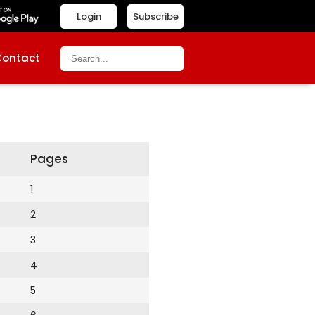
Login
Subscribe
Contact
Pages
1
2
3
4
5