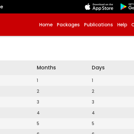
çe
Home
Packages
Publications
Help
Months
Days
1
1
2
2
3
3
4
4
5
5