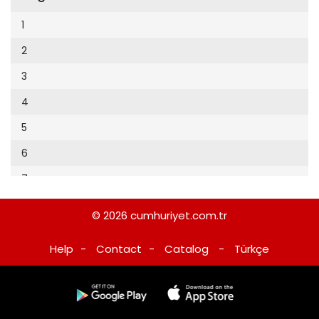
Cumhuriyet Sağlıklı Beslenme
2002
9
1
Cumhuriyet Sokak
2001
10
2
Cumhuriyet Spor
2000
11
3
Cumhuriyet Strateji
1999
12
4
Cumhuriyet Tarım
1998
13
5
Cumhuriyet Yılbaşı
1997
14
6
Çerçeve Eki
1996
15
7
Çocuk Kitap
1995
16
8
Dergi Eki
1994
© 2026
cumhuriyet.com.tr
17
9
Ekonomi Eki
1993
Help
-
Contact
-
Catalog
-
Türkçe
18
10
Eskişehir
1992
19
11
Evleniyoruz
1991
20
12
Güney Dogu
1990