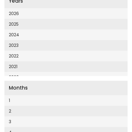
Years
Cumhuriyet 23 Nisan
Cumhuriyet Akademi
2026
Cumhuriyet Akdeniz
2025
Cumhuriyet Alışveriş
2024
Cumhuriyet Almanya
2023
Cumhuriyet Anadolu
2022
Cumhuriyet Ankara
2021
Cumhuriyet Büyük Taaruz
2020
Cumhuriyet Cumartesi
Months
2019
Cumhuriyet Çevre
2018
1
Cumhuriyet Ege
2017
2
Cumhuriyet Eğitim
2016
3
Cumhuriyet Emlak
2015