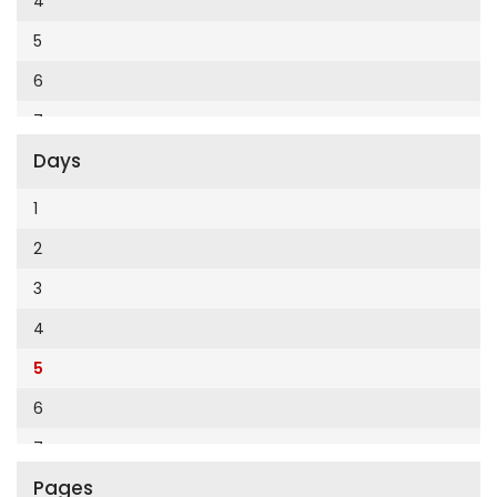
4
Cumhuriyet Enerji
2014
5
Cumhuriyet Festival
2013
6
Cumhuriyet Gezi
2012
7
Cumhuriyet Gurme
2011
Days
8
Cumhuriyet Haftasonu
2010
9
1
Cumhuriyet İzmir
2009
10
2
Cumhuriyet Le Monde Diplomatique
2008
11
3
Cumhuriyet Marmara
2007
12
4
Cumhuriyet Okulöncesi alışveriş
2006
5
Cumhuriyet Oto
2005
6
Cumhuriyet Özel Ekler
2004
7
Cumhuriyet Pazar
2003
Pages
8