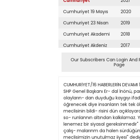
Cumhuriyet
2021
Cumhuriyet 19 Mayıs
2020
Cumhuriyet 23 Nisan
2019
Cumhuriyet Akademi
2018
Cumhuriyet Akdeniz
2017
Cumhuriyet Alışveriş
2016
Our Subscribers Can Login And 
Page
Cumhuriyet Almanya
2015
Cumhuriyet Anadolu
2014
CUMHURİYET/16 HABERLERİN DEVAMI 11 EKİM 1990 Inonıi: Akbuhıfun staj dönemi Uevakit kaybediyoruz ANKARA (Cumhuriyet Bü- rosu) — SHP Genel Başkanı Er- dal İnönü, parlamentonun gü- ven tazelemesinin ertelenemez bir siyasi gereksinim olduğunu söyledi. Artan terör olayların- dan duyduğu kaygıyı ifade eden İnönü, "Türkiye, Başbakan Akbulut'un staj dönemi ile va- kit kaybediyor. Akbulut bu işi öğrenecek diye insanların tek tek ölmesini bekleyemeyiz" de- di. SHP Genel Başkanı Erdal tnönii, önceki giin olağanüstü toplanan parti meclisinin bildi- risini dün açıklayarak "Görev ve yetkilerini teslim etmiş bir hiikümet ve işlevsiz bakanlarla ülkemizin gittikçe agırlaşan so- runlannın altından kalkılamaz. Yalnız bu hükiimetin görevin- den ayrılması değil, parlamen- tonun da giiven tazelemesi erte- lenemez bir siyasal gereksinmedir" dedi. İnönü, son gelişmeler karşısında bazı bakanlar hakkında gensoru ve- receklerini, bu konudaki çalış- malarınm da halen sürdüğünü dile getirdi. Dün bir basın toplantısı ile hazırlanan parti meclisi bildiri- sini açıklayan İnönü, "Parti meclisimizin unutulmaz iiyesi" dediği Bahriye Üçok'un cenaze törenine katılanlara, "önemli bir ödevi gerçekleştirdikleri için" teşekkür etti. SHP Genel Başkanı, "Türkiye Cumhuriye- ti'nin çağdaş temellerinin, laik, demokratik, özgürlükçü ilkele- rinin ne kadar sarsılmaz, aşıl- maz, yenilmez, halk kökleri ol- duğunu bir kez daha biiyiik bir kararlılıkla sergilediler" dedi. tnönii, Ankara büromuzda SHP Genel Başkanı Erdal inönü, artık terör olaylanndan duyduğu kaygıyı ifade ederek, "Türkiye Başbakan Akbulut'un staj dönemi ile vakit kaybedi- yor. Akbulut bu işi öğrenecek diye insanların tek tek ölmesini bekleyemeyiz" dedi. İnönü, dün beraberinde Ge- nel Sekreter Hikmet Çetin, Ge- nel Sekreter Yardımcıları Ertuğ- rul Günay, Yiğit Gülöksüz, Cevdet Selvi ve Genel Sayman Yfiksel Çengel ile birlikte gaze- temizin Ankara Bürosunu ziya- ret etti. Ankara Temsilcisi Ah- met Tan, Cumhuriyet yazarları llgur Mumcu, Cüneyt Arcayü- rek ile bir süre görüştü. İnönü, son terör olaylan ile ilgili olarak gazetemize yaptığı değerlendir- mede şöyle dedi. "Türkiye'de bir iktidar boş- luğu olduğu ortadadır. 26 Mart seçimlerinin sonucunu kabul et- mediler. Direndiler. Ama so- runlar giderek ağırlaşarak sürii- yor. Ne enflasyonu durdurabil- diler, ne de dış politikadaki so- rnnlan çözme yolunda bir başa- n gösterebildiler. Halkın sıkın- tısı ise en yüksek düzeyde. Toplu iş sözleşmesi döneminde işçilerin karşısına çıkıyorlar. Enflasyonu indirmeden bu ka- dar çok istenmez diyorlar. Enf- lasyonun yiıkünü adeta çiftçile- rin sırtına bindirdiler. Üstüne üstlük terör artarak lırmanıyor. SHP Genel Başkanı, "Akbu- lut'un s
Cumhuriyet Ankara
2013
Cumhuriyet Büyük
2012
Taaruz
2011
Cumhuriyet
Cumartesi
2010
Cumhuriyet Çevre
2009