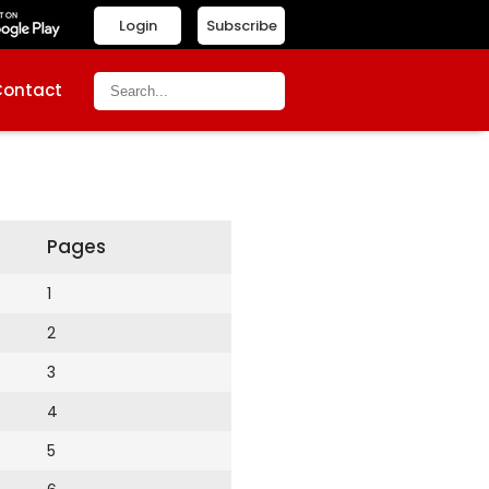
Login
Subscribe
Contact
Pages
1
2
3
4
5