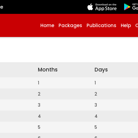
çe
Home
Packages
Publications
Help
Months
Days
1
1
2
2
3
3
4
4
5
5