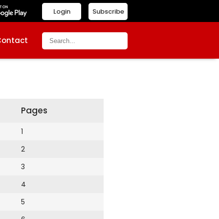
Login
Subscribe
Contact
Pages
1
2
3
4
5