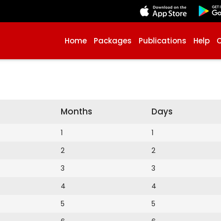
Home
Packages
Publications
Help
Months
Days
1
1
2
2
3
3
4
4
5
5