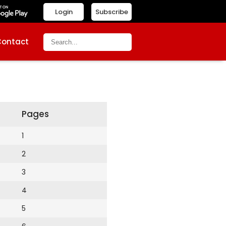
Login
Subscribe
Contact
Pages
1
2
3
4
5