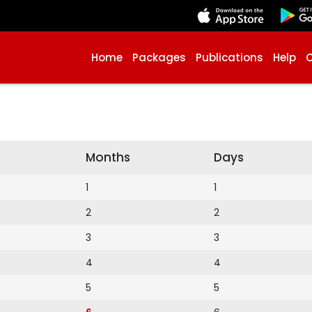
Home
Packages
Publications
Help
Months
Days
1
1
2
2
3
3
4
4
5
5