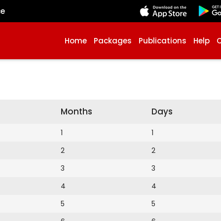
çe
Home
Packages
Publications
Help
Months
Days
1
1
2
2
3
3
4
4
5
5