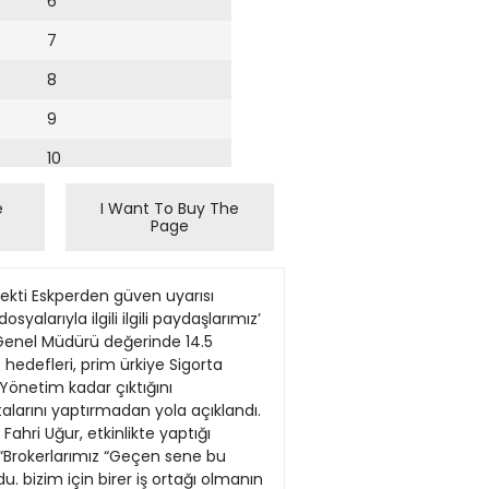
6
7
8
9
10
11
e
I Want To Buy The
Page
12
amadıklarını daha sık dile sistemle ve donanım alanı ile getirmeye başladı. Cumhuriyet’in bir kayıtdışılık var. Sosyal ilgili bilgisi olmayan insanların bu konuda sorularını yanıtlayan medya bu konuda çok aldatıcı uzman ise sorunların iki yönlü olabiliyor. Denetim mekanizması faaliyet göstermesi. İkincisi olduğunu vurguladılar. da yetkililerce gerektiği şekilde ise politika üretenlerin bu yolu İstanbul Elektronik, Bilgisayar işletilmiyor.” açması. Örneğin kurslarda temel ve Telekomünikasyon düzeyde bir eğitim verilirken Yetki sınırlanmalı Sektörü Esnaf ve Sanatkârlar kişi açtığı dükkânda her türlü işi TMMOB Bilgisayar Odası Başkanı Mesut Tokay, yapmaya aday oluyor ve bunun Mühendisleri Odası İstanbul tüketicilerin daha bilinçli olma bir denetimi de gerçekleşmiyor. çağrısı yaparak şöyle konuştu: İl Temsilciliği Koordinatörü Bir yetki sınırlaması söz konusu “Tüketici taraf en basitinden Turan Dolu, mühendislik değil. Bu da tüketicinin sürekli girdiği işyerinin veya telefonla hizmetinin önemine atıfla şu bir mağduriyet yaşamasına görüştüğü işletmenin sahibi değerlendirmeyi yaptı: “İki sebep oluyor.” l Haber Merkezi Çalışanlar ofise ‘Başarı, sağlanan faydayla ölçülüyor’ dönüşe ikna oldu DANONE Türkiye’nin, sosyal fayda ve BU yıl tatil günleri daha çok olsa da çevresel sürdürülebilirliği merkezine beyaz yakalı çalışanlara sağlanan alan çalışmalarının bir sonucu olarak yemek adedinde önemli artışlar “B Corp (faydalı şirket) Sertifikası” olduğunu belirten SOA Toplu Yemek aldığı açıklandı. Başkanvekili Melih Can Kocabaş, şu Girişimci kadınlar Altı üretim tesisi, iki Ar-Ge değerlendirmeyi yaptı: merkezi ve 2 bine yakın çalışanla “Bu da ofise dönüşün için yeni program büyük bir ekonosistemde faaliyet hızlandığına, şirketlerin cazip yan BOYNER Grup’un, Türkiye Kadın gösterdiklerini anımsatan Danone haklarla çalışanlarını bu Türkiye, Orta Asya Girişimciler Derneği (KAGİDER) konuda ikna ettiğine ve Kafkasya ile birlikte tekstil, hazırgiyim, işaret ediyor. Bu Genel Müdürü ayakkabı, çanta ve aksesuvar tür hakların en Cem Küçükcan sektörlerinde faaliyet gösteren başında ise öğle “Sorumluluğumuzun kadın girişimciler için başlattığı yem