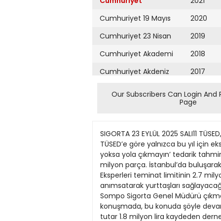
Cumhuriyet
2021
Cumhuriyet 19 Mayıs
2020
Cumhuriyet 23 Nisan
2019
Cumhuriyet Akademi
2018
Cumhuriyet Akdeniz
2017
Cumhuriyet Alışveriş
2016
Our Subscribers Can Login And 
Page
Cumhuriyet Almanya
2015
Cumhuriyet Anadolu
2014
SIGORTA 23 EYLÜL 2025 SALI11 TÜSED, yedek parça tedariğindeki sorunların sigortalıya etkisine dikkat çekti Eskperden güven uyarısı TÜSED’e göre yalnızca bu yıl için eksperlerce yönetilen ‘Brokerlar gelişimle ‘Trafikle ilgili sigorta hasar dosyalarıyla ilgili ilgili paydaşlarımız’ yoksa yola çıkmayın’ tedarik tahmini 60 milyar TL SOMPO Sigorta’nın, brokerlarıyla GÜVENCE Hesabı Genel Müdürü değerinde 14.5 milyon parça. İstanbul’da buluşarak kurumsal Özgür Öntürk, bedeni zarar için sigortalardaki büyüme hedefleri, prim ürkiye Sigorta Eksperleri teminat limitinin 2.7 milyon liraya üretimi planları ve işbirliklerinin sektöre Derneği (TÜSED) Yönetim kadar çıktığını anımsatarak yurttaşları sağlayacağı katma değeri paylaştığı TKurulu, sigorta sektöründe trafik sigortalarını yaptırmadan yola açıklandı. Sompo Sigorta Genel Müdürü çıkmamaları konusunda uyardı. Öntürk, kritik öneme sahip olan yedek Fahri Uğur, etkinlikte yaptığı konuşmada, bu konuda şöyle devam etti: parça tedarik süreçlerine ilişkin özellikle şuna dikkat çekti: “Brokerlarımız “Geçen sene bu tutar 1.8 milyon lira kaydeden dernek, bu kazanımın temin edilen parçaların önemli uyarılarda bulundu. bizim için birer iş ortağı olmanın ötesinde, civarındaydı. Her sene Yalnızca bu yıl için eksperlerce hem sigortacı hem poliçe prim bekleme sürelerinin 20 günü sektörün gelişimine birlikte yön verdiğimiz artan ve güncellenen yönetilen hasar dosyalarında 60 hesaplamalarına yansıması ile aşması gibi örnekler, sürecin paydaşlarımızdır.” Uğur ayrıca, sadece limitlerden bahsediyoruz. milyar TL değerinde 14.5 milyon sigortalı açısından vazgeçilmez sürdürülebilirliğini tehdit eden bugünün ihtiyaçlarını karşılamakla Vatandaşlarımız bir adet yedek parçanın tedarik olduğunun altı çizdi. Bu noktada başlıca unsurlar arasında.” yetinmediklerini, geleceğin sigorta kaza neticesinde ömür edileceğinin öngörüldüğünü TÜSED, güncel duruma ilişkin Kısa vadeli çözüm için parça ekosistemini de şekillendirecek uzun vadeli boyu karşılaşacakları, işbirlikleri kurmayı hedeflediklerini belirtti. kataloglarının güncel tutulması, anımsatan TÜSED, bu rakamların şunları öne çııkardı: yüzleşecekleri hukuki fiyat ve stok bilgilerinin gerçek sistemin ekonomik katkısını ve ekonomik sonuçlarla Reform gerekiyor Özgür Öntürk zamanlı olarak aktarılması, karşı karşıya kalabilirler. ve sektörün maliyetlerini ‘İşyeri kültürümüz “Ancak bugün, tedarikte yaşanan Bu yüzden bu kadar büyük bir riskin lojistik sürecinin denetim dengelemede ne kadar kritik bir karşısında cüzi primlerle bu riski trafik gecikmeler ve aksaklıklar sadece altında tutulması gibi önerilerde rol üstlendiğini açıkça ortaya saygıya inşa edildi’ sigortası yaptırarak devretmek en ma
Cumhuriyet Ankara
2013
Cumhuriyet Büyük
2012
Taaruz
2011
Cumhuriyet
Cumartesi
2010
Cumhuriyet Çevre
2009