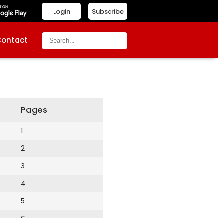
Login
Subscribe
Contact
Pages
1
2
3
4
5