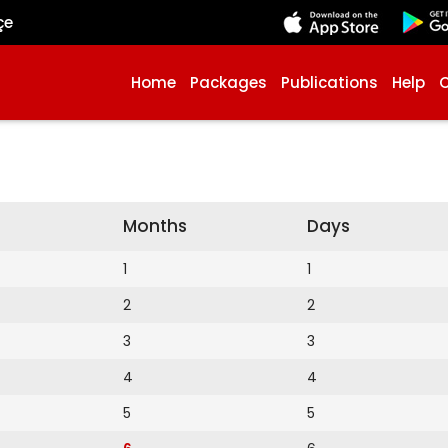
çe
Home
Packages
Publications
Help
Months
Days
1
1
2
2
3
3
4
4
5
5