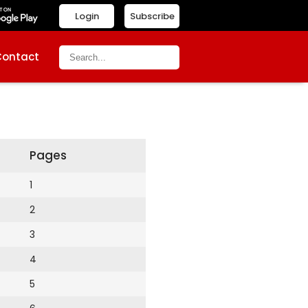
Login
Subscribe
Contact
Pages
1
2
3
4
5