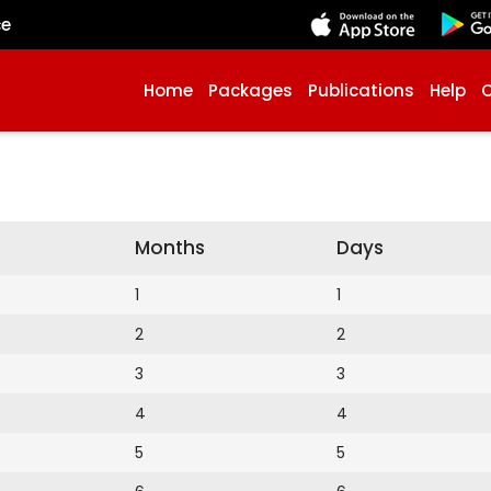
çe
Home
Packages
Publications
Help
Months
Days
1
1
2
2
3
3
4
4
5
5