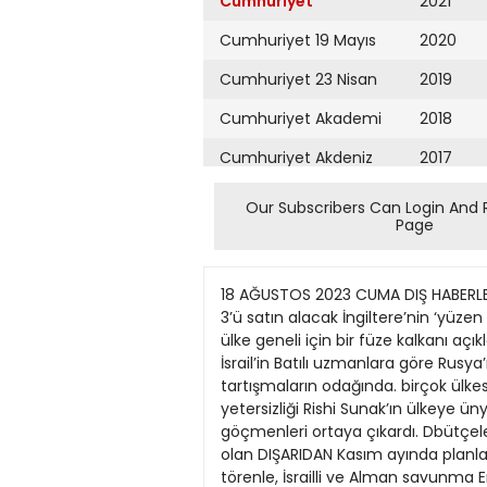
Cumhuriyet
2021
Cumhuriyet 19 Mayıs
2020
Cumhuriyet 23 Nisan
2019
Cumhuriyet Akademi
2018
Cumhuriyet Akdeniz
2017
Cumhuriyet Alışveriş
2016
Our Subscribers Can Login And 
Page
Cumhuriyet Almanya
2015
Cumhuriyet Anadolu
2014
18 AĞUSTOS 2023 CUMA DIŞ HABERLER dishab@cumhuriyet.com.tr 7 Almanya, İsrail’den ABD ile ortak yapım füze kalkanı sistemi Arrow-3’ü satın alacak İngiltere’nin ‘yüzen Berlin savunma hamlesinde kaynak ayıran Alman hükümetinin, ABD’nin onayı sonrası hapishanesi’ ülke geneli için bir füze kalkanı açıklanan 3.5 milyar kurmayı düşündüğü belirtilmişti. İNGİLTERE’DE Muhafazakar hükümetin dolarlık satış, İsrail’in Batılı uzmanlara göre Rusya’nın göçmen politikası bir kez daha şimdiye kadar ki en büyük Ukrayna’yı işgali, Avrupa’nın tartışmaların odağında. birçok ülkesinde kara tabanlı hava İngiltere Başbakanı savunma anlaşması olacak. savunma sistemlerinin yetersizliği Rishi Sunak’ın ülkeye ünya genelinde ülkelerin küçük teknelerle ya da kıtanın hazırlıksızlığını savunmaya ayırdıkları gelen göçmenleri ortaya çıkardı. Dbütçeler artış gösterirken Reuters: Putin durdurmak için Bazı Avrupa ülkeleri, orta ABD-İsrail ortak yapımı olan DIŞARIDAN Kasım ayında planlanan bir hazırladığı kampanya, mesafeden havadan havaya taktik Arrow-3 isimli füze savunma törenle, İsrailli ve Alman savunma Erdoğan’ı sınıyor sığınmacılar için “yüzen saldırı ve yerden havaya savunma sistemininin Almanya’ya satışına yetkilileri, projenin başlatılması hapishane” olarak tanımlanan Bibby füzesi olan IRIS-T projesi üzerinde İNGİLTERE merkezli haber Washington’dan onay geldiği için 600 milyon dolarlık bir taahhüt Stockholm isimli gemide, geçen hafta çalışıyor. Ancak Patriot ve IRIS-T, ajansı Reuters, Rusya’nın Türkiye açıklandı. Anlaşmayı İsrail beyanı imzalayacak. Sözleşmenin tehlikeli bir bakteriye rastlanmasının hava savunmasının orta katmanını kıyılarına yakın uluslararası sularda, duyurdu. 3.5 milyar dolarlık satış, tamamının ise yıl sonuna kadar ardından fiyaskoya dönüştü. kapsarken Israel Aerospace ve Palau bandıralı Şükrü Okan adlı İsrail’in şimdiye kadar ki en büyük İngiliz hükümetinin Manş Denizi’ni imzalanmaya hazır olacağı Boeing tarafından üretilen Arrow- Türk gemisine geçen günlerde savunma anlaşması olacak. küçük teknelerle aşan sığınmacıları belirtildi. Alman makamları, Arrow- 3’ün daha üst katman için koruma düzenlediği baskını değerlendirdi. Türünün en gelişmiş sistemi caydırma taktiğinin önemli bir unsuru 3’ü 2025’in dördüncü çeyreğinde Analizde, saldırının savaşın sağladığı belirtiliyor. Arrow-3 olarak kabul edilen Arrow 3, uzun olan Bibby Stockholm, insan hakları ve teslim almayı öngördüklerini etkilerini bir başka NATO sınırına nükleer, kimyasal, biyolojik ve menzilli balistik füzeleri atmosfere mülteci örgütlerinin şiddetle karşı çıktığı bildirdi. Ber
Cumhuriyet Ankara
2013
Cumhuriyet Büyük
2012
Taaruz
2011
Cumhuriyet
Cumartesi
2010
Cumhuriyet Çevre
2009