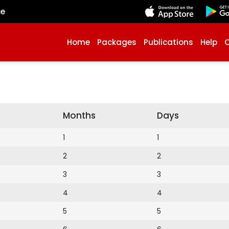
çe
Home
Packages
Publications
Help
Months
Days
1
1
2
2
3
3
4
4
5
5