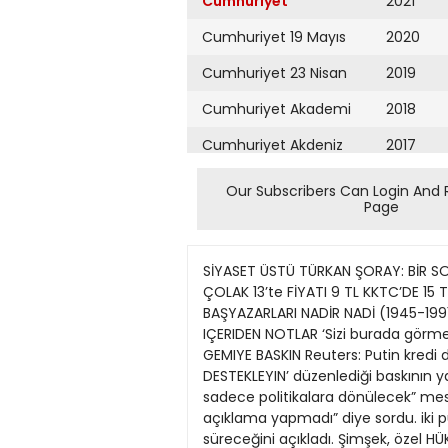
Cumhuriyet
2021
Cumhuriyet 19 Mayıs
2020
Cumhuriyet 23 Nisan
2019
Cumhuriyet Akademi
2018
Cumhuriyet Akdeniz
2017
Cumhuriyet Alışveriş
2016
Our Subscribers Can Login And 
Page
Cumhuriyet Almanya
2015
Cumhuriyet Anadolu
2014
SİYASET ÜSTÜ TÜRKAN ŞORAY: BİR S
Cumhuriyet Ankara
2013
ÇOLAK 13’te FİYATI 9 TL KKTC’DE 1
BAŞYAZARLARI NADİR NADİ (1945-1991
Cumhuriyet Büyük
2012
IÇERIDEN NOTLAR ‘Sizi burada görmekt
Taaruz
GEMIYE BASKIN Reuters: Putin kredi 
2011
DESTEKLEYIN’ düzenlediği baskının ya
Cumhuriyet
Cumartesi
sadece politikalara dönülecek” mesa
2010
açıklama yapmadı” diye sordu. iki pua
Cumhuriyet Çevre
2009
süreceğini açıkladı. Şimşek, özel H