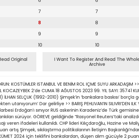
6
6
7
7
8
8
9
9
10
10
11
11
Read Original
I Want To Register And Read The Whol
Archive
12
12
13
ORUN: KOSTÜMLER ISTANBUL VE BENİM ROL IÇME SUYU ARKADAŞIM >> 
14
5 TL KOCAZEYBEK 2’de CUMA 18 AĞUSTOS 2023 99. YIL SAYI: 35741 
) İLHAN SELÇUK (1992-2010) Şimşek’in ‘bankalara baskısı’ borçla 
15
en utanıyorum’ Dar gelirliye >> BARIŞ PEHLIVAN’IN SILIVRI’DEN ILK 
darbesi Erdoğan’ı sınıyor RUS askerinin Karadeniz’de Türk gemisi
16
nkıları sürüyor. GÖREVE geldiğinde “Rasyonel Reuters’taki analizde
jı veren ifadeleri kullanıldı. CHP lideri Kılıçdaroğlu, Hazine ve 
17
n artış Şimşek, sıkılaştırma politikalarının İletişim Başkanlığı’ndan
18
ÜKÜMET 2024 için teklifini bankalardan, düşen alım gücüyle 2 pua