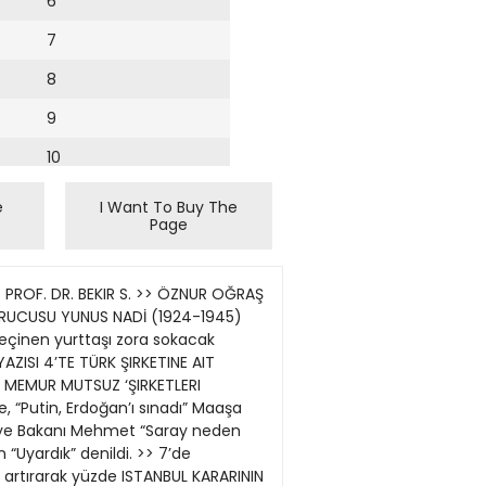
6
7
8
9
10
11
e
I Want To Buy The
Page
12
13
PROF. DR. BEKIR S. >> ÖZNUR OĞRAŞ
14
KURUCUSU YUNUS NADİ (1924-1945)
geçinen yurttaşı zora sokacak
YAZISI 4’TE TÜRK ŞIRKETINE AIT
ne MEMUR MUTSUZ ‘ŞIRKETLERI
, “Putin, Erdoğan’ı sınadı” Maaşa
Maliye Bakanı Mehmet “Saray neden
 “Uyardık” denildi. >> 7’de
n artırarak yüzde ISTANBUL KARARININ