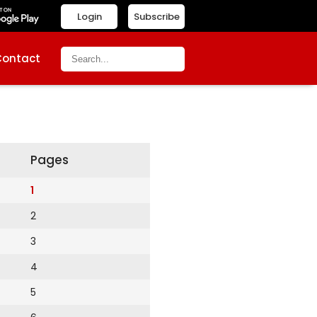
Login
Subscribe
Contact
Pages
1
2
3
4
5