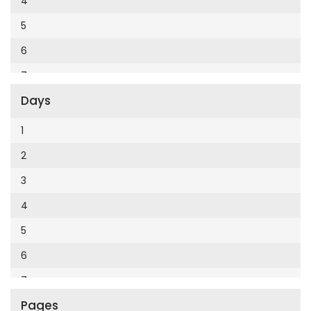
4
Cumhuriyet Enerji
2014
5
Cumhuriyet Festival
2013
6
Cumhuriyet Gezi
2012
7
Cumhuriyet Gurme
2011
Days
8
Cumhuriyet Haftasonu
2010
9
1
Cumhuriyet İzmir
2009
10
2
Cumhuriyet Le Monde Diplomatique
2008
11
3
Cumhuriyet Marmara
2007
12
4
Cumhuriyet Okulöncesi alışveriş
2006
5
Cumhuriyet Oto
2005
6
Cumhuriyet Özel Ekler
2004
7
Cumhuriyet Pazar
2003
Pages
8