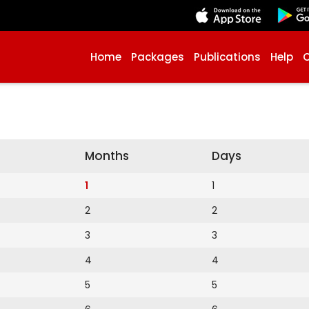
Home
Packages
Publications
Help
Months
Days
1
1
2
2
3
3
4
4
5
5