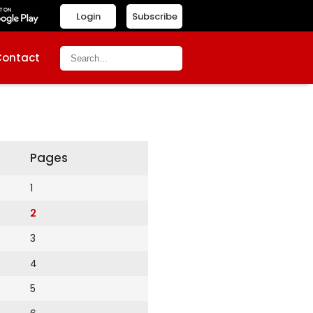
Login
Subscribe
Contact
Pages
1
2
3
4
5