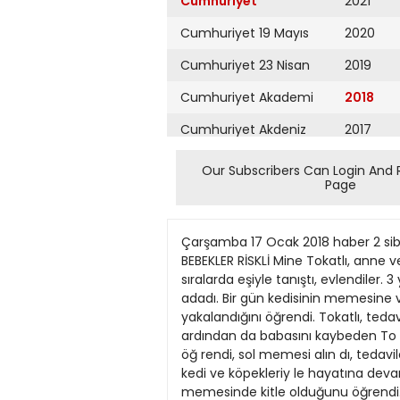
Cumhuriyet
2021
Cumhuriyet 19 Mayıs
2020
Cumhuriyet 23 Nisan
2019
Cumhuriyet Akademi
2018
Cumhuriyet Akdeniz
2017
Cumhuriyet Alışveriş
2016
Our Subscribers Can Login And 
Page
Cumhuriyet Almanya
2015
Cumhuriyet Anadolu
2014
Çarşamba 17 Ocak 2018 haber 2 sibelbahcetepe@gmail.com.tr EDİTÖR: SİBEL BAHÇETEPE TASARIM: ŞÜKRAN İŞCAN Hayat kurtaran pati BEBEKLER RİSKLİ Mine Tokatlı, anne ve babasını 3 yıl arayla kaybetti. Ardından meme kanseri olduğunu öğrendi ve tedavi gördü. Bu sıralarda eşiyle tanıştı, evlendiler. 3 yıl önce ise eşi akciğer kanserine yakalandı ve yaşamını yitirdi. Tokatlı, hayatını kedisi ve köpeğine adadı. Bir gün kedisinin memesine vurması ile ağrı yaşadı ve hastaneye gittiğinde 25 yıl sonra bir kez daha meme kanserine yakalandığını öğrendi. Tokatlı, tedavilerle kanseri yendi Mine Tokatlı’nın hayatı tam anlamıyla bir roman. 30 yaşındayken önce annesini, ardından da babasını kaybeden To katlı, o dönem bir hayli üzüntülü ve stresli günler geçirdi. 34 yaşındayken meme kanseri olduğunu öğ rendi, sol memesi alın dı, tedaviler gördü, has talığı yendi. 3 yıl önce SİBEL BAHÇETEPE ise eşini akciğer kanserinden kaybeden Tokat lı, kedi ve köpekleriy le hayatına devam ederken, bir akşam kedisinin zıplayarak memesine vur masıyla gittiği doktorda bu kez de sağ memesinde kitle olduğunu öğrendi. Ameliyat olan Tokatlı, tedavilerin ar dından sağlığına kavuştu. Kedisi sayesinde öğrendi 57 yaşındaki Tokatlı’nın yaşadıkları bir hayli üzücü ve bir o kadar da mucize dedirten türden. Anne ve babasını 3 yıl arayla kaybeden Tokatlı, yaşadığı acının ardından o yıllarda ilk kez kanserle tanıştı. 1994 yılında sol memesinde kitle tespit edilen ve kanser tanısı konan Tokatlı, uzun süre tedavi gördü. Fakat kanseri hiç önemsemedi ve çalışma hayatına devam etti. 1998 yılında ise eşiyle tanıştı. Çift, geç anne baba olacakları için çocuk sahibi olmamaya, bunun yerine sahipsiz hayvanlara bakmaya karar verdi. Sakin bir hayat yaşamak için de İstanbul’dan Fethiye’ye taşındılar. An Prof. A. Gürhan Mine Tokatlı, kedisi Efecan’ın hayatını kurtardığını belirterek “O beni uyarmasaydı hayatta aklıma bir kez daha kanser olacağım gelmezdi” dedi. cak Tokatlı, 3 yıl önce de eşinin akciğer kanseri olduğunu öğrendi ve 20 ay önce eşini de kaybetti. Bu kaybın ardından kendisini eşinin emanetleri olan kedi ve köpeklerine adadı. Tokatlı, 3 ay önce kedileri Efecan ile otururken birden kedisinin yanına gelerek memesine vurmasıyla aslında hayatının bir anlamda mucizesini de yaşadı. Tokatlı, hastalığı ve yaşadıklarını şöyle anlattı: “3 ay önce kanepede uzanırken, kedimiz Efecan koltuk altıma kadar geldi, beni kokladı ve yüzüme baktı. Ben üşüdüğünü sandım ve bir battaniye örttüm fakat olduğu yer den kanepenin tepesine çıktı, bir anda sağ göğsüme atladı. Onun atlamasıyla müthiş bir acı hissettim. Yumuşak doku zedelenmesi oldu sandım. Ertesi gün muayene olmak ve ilaç almak için do
Cumhuriyet Ankara
2013
Cumhuriyet Büyük
2012
Taaruz
2011
Cumhuriyet
Cumartesi
2010
Cumhuriyet Çevre
2009